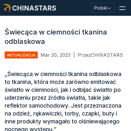
CHINASTARS
Polski
Świecąca w ciemności tkanina
odblaskowa
Materiał odblaskowy/taśma
Mar 20, 2023
|
PrzezCHINASTARS
AKTUALIZACJA
Modna tkanina odblaskowa
„Świecąca w ciemności tkanina odblaskowa
Odzież ochronna
to tkanina, która może zarówno emitować
Materiał świecący w ciemności
światło w ciemności, jak i odbijać światło po
uderzeniu przez źródła światła, takie jak
Przemysłowe mycie wykończeniowe
reflektor samochodowy. Jest przeznaczona
Informacje o CHINASTARS
na odzież, rękawiczki, torby, czapki, buty i
inne produkty wymagało to olśniewającego
Nowy produkt
nocnego występu.”