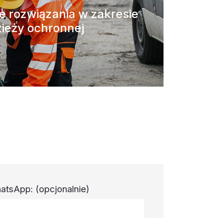
 rozwiązania w zakresie
ieży ochronnej
atsApp:
(opcjonalnie)