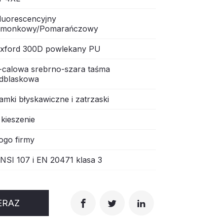
luorescencyjny
imonkowy/Pomarańczowy
xford 300D powlekany PU
-calowa srebrno-szara taśma
dblaskowa
amki błyskawiczne i zatrzaski
 kieszenie
ogo firmy
NSI 107 i EN 20471 klasa 3
ERAZ