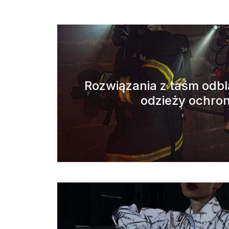
Rozwiązania z taśm odb
odzieży ochro