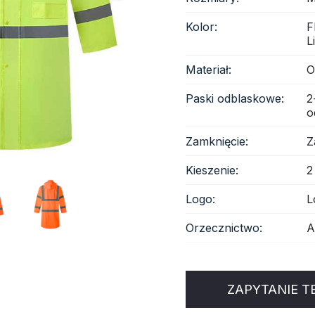
Kolor:
F
anina odblaskowa
L
Materiał:
O
Paski odblaskowe:
2
o
Zamknięcie:
Z
Kieszenie:
2
Logo:
L
Orzecznictwo:
A
ZAPYTANIE T