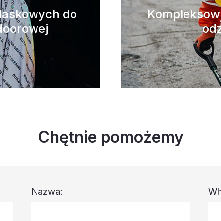
blaskowych do
Kompleksowe
doorowej
odz
Chętnie pomożemy
Nazwa:
Wh