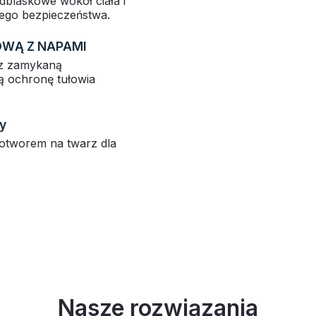
dblaskowe wokół ciała i
zego bezpieczeństwa.
OWĄ Z NAPAMI
 z zamykaną
 ochronę tułowia
y
otworem na twarz dla
Nasze rozwiązania