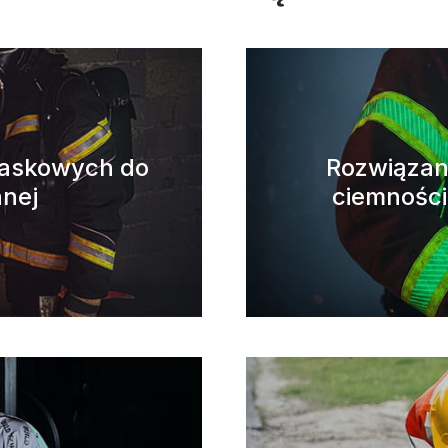
laskowych do
Rozwiązan
nnej
ciemności