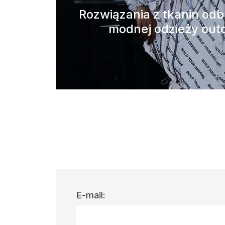
Rozwiązania z tkanin od
modnej odzieży out
E-mail: