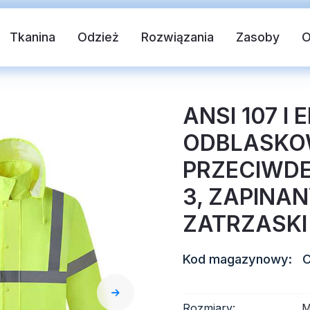
Tkanina
Odzież
Rozwiązania
Zasoby
ANSI 107 I 
ODBLASKO
PRZECIWD
3, ZAPINAN
ZATRZASKI
 tkanina
Kamizelka bezpieczeństwa
T
Kod magazynowy:
blaskowy
Odblaskowy winyl termotransferowy
Rozmiary:
M