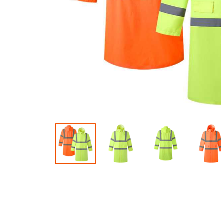
materiału świecącego w
ciemności
Tęczowa tk