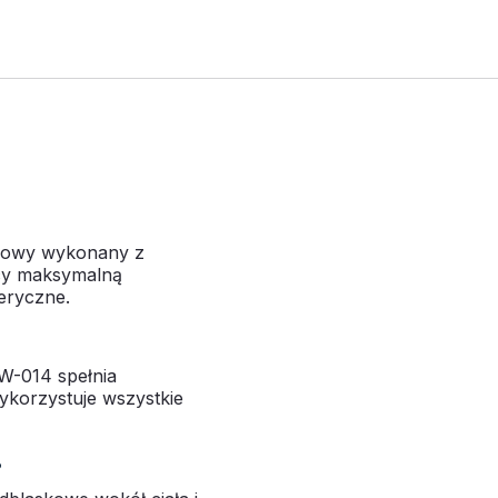
czowy wykonany z
ący maksymalną
eryczne.
W-014 spełnia
ykorzystuje wszystkie
°