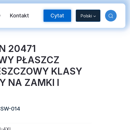
O
Kontakt
Cytat
Polski
EN 20471
WY PŁASZCZ
ESZCZOWY KLASY
Y NA ZAMKI I
aśma odblaskowa FR
CSW-014
-4XL