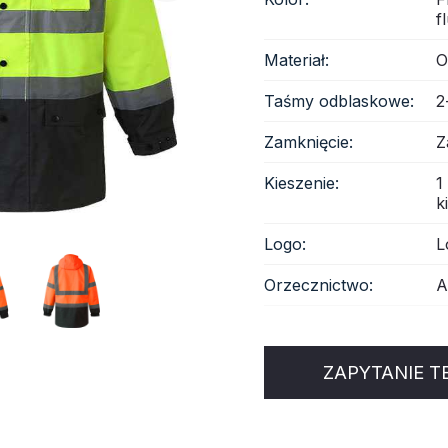
f
anina odblaskowa
Materiał:
O
Taśmy odblaskowe:
2
Zamknięcie:
Z
Kieszenie:
1
k
Logo:
L
Orzecznictwo:
A
ZAPYTANIE T