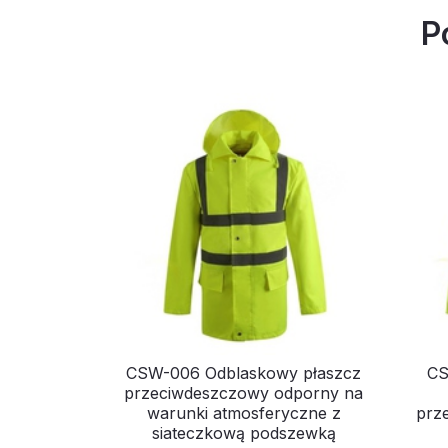
P
CSW-006 Odblaskowy płaszcz
CS
przeciwdeszczowy odporny na
warunki atmosferyczne z
prz
siateczkową podszewką