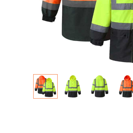
materiału świecącego w
ciemności
Tęczowa tk