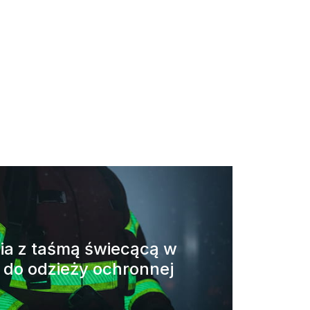
ia z taśmą świecącą w
 do odzieży ochronnej