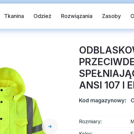
Tkanina
Odzież
Rozwiązania
Zasoby
ODBLASKO
PRZECIWD
SPEŁNIAJ
ANSI 107 I 
Kod magazynowy:
 tkanina
Kamizelka bezpieczeństwa
T
Rozmiary:
M
blaskowy
Odblaskowy winyl termotransferowy
Kolor:
F