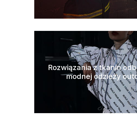
Rozwiązania z tkanin od
modnej odzieży out