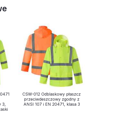
we
20471
CSW-012 Odblaskowy płaszcz
przeciwdeszczowy zgodny z
 3,
ANSI 107 i EN 20471, klasa 3
aski