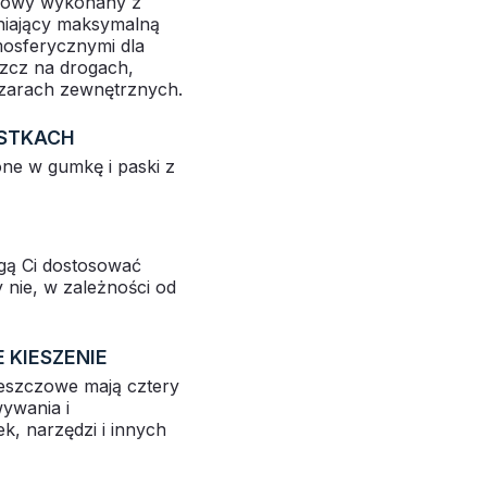
czowy wykonany z
niający maksymalną
osferycznymi dla
szcz na drogach,
szarach zewnętrznych.
STKACH
ne w gumkę i paski z
gą Ci dostosować
 nie, w zależności od
KIESZENIE
eszczowe mają cztery
ywania i
k, narzędzi i innych