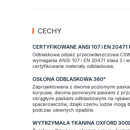
CECHY
CERTYFIKOWANE ANSI 107 i EN 20471 k
Odblaskowa odzież przeciwdeszczowa CSW-
wymagania ANSI 107 i EN 20471 klasa 3 i w
certyfikowane materiały odblaskowe.
OSŁONA ODBLASKOWA 360°
Zaprojektowana z dwoma poziomymi paska
korpusie, dwoma pionowymi paskami z przo
okrągłymi paskami odblaskowymi na rękawa
spacerowiczów, dzięki czemu ludzie mogą 
podczas ulewnych opadów.
WYTRZYMAŁA TKANINA OXFORD 300