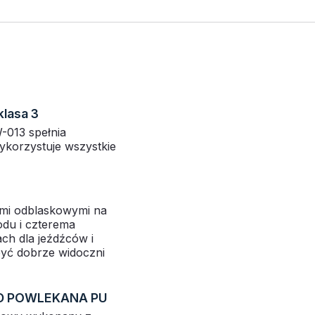
lasa 3
013 spełnia
ykorzystuje wszystkie
mi odblaskowymi na
du i czterema
ch dla jeźdźców i
być dobrze widoczni
D POWLEKANA PU