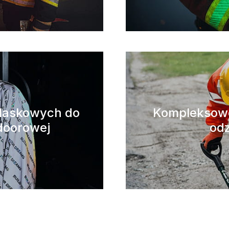
blaskowych do
Kompleksowe
doorowej
odz