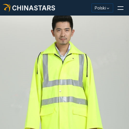
CHINASTARS
Polski
Materiał odblaskowy/taśma
Modna tkanina odblaskowa
Odzież ochronna
Materiał świecący w ciemności
Przemysłowe mycie wykończeniowe
Informacje o CHINASTARS
Nowy produkt