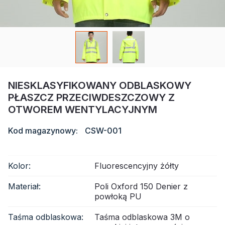
Certyfikat
Katalog
Wideo
Kontakt
NIESKLASYFIKOWANY ODBLASKOWY
PŁASZCZ PRZECIWDESZCZOWY Z
OTWOREM WENTYLACYJNYM
Kod magazynowy:
CSW-001
Kolor:
Fluorescencyjny żółty
Materiał:
Poli Oxford 150 Denier z
powłoką PU
Taśma odblaskowa:
Taśma odblaskowa 3M o