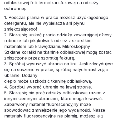
odblaskowej folii termotransferowej na odzieży
ochronnej:
1. Podczas prania w pralce możesz użyć łagodnego
detergentu, ale nie wybielacza ani płynu
zmiękczającego!
2. Staraj się unikać prania odzieży zawierającej dżinsy
robocze lub jakąkolwiek odzież z szorstkim
materiałem lub krawędziami. Mikroskopijny
Szklane koraliki na tkaninie odblaskowej mogą zostać
zniszczone przez szorstką fakturę.
3. Spróbuj wysuszyć ubrania na linii. Jeśli zdecydujesz
się na suszenie w pralce, spróbuj natychmiast zdjąć
ubranie. Dodany
ciepło może uszkodzić tkaninę odblaskową.
4. Spróbuj wyprać ubranie na lewej stronie.
5. Staraj się nie prać odzieży odblaskowej razem z
innymi ciemnymi ubraniami, które mogą krwawić.
Zabarwiony materiał fluorescencyjny może
spowodować zmniejszenie jego wydajności. Nasze
materiały fluorescencyjne nie plamią, możesz je z