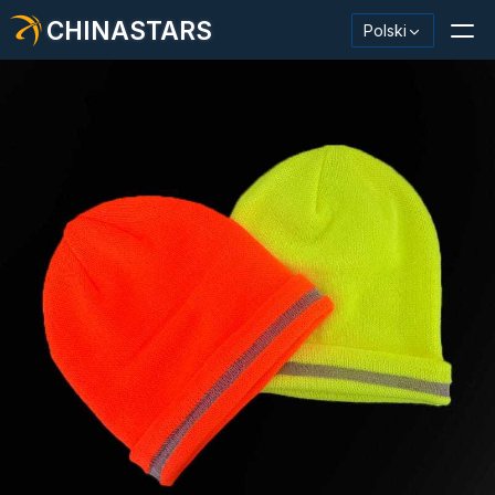
CHINASTARS
Polski
Materiał odblaskowy/taśma
Modna tkanina odblaskowa
Odzież ochronna
Materiał świecący w ciemności
Przemysłowe mycie wykończeniowe
Informacje o CHINASTARS
Nowy produkt