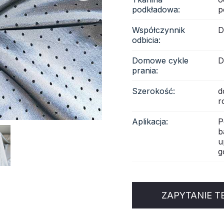
podkładowa:
p
anina odblaskowa
Współczynnik
D
odbicia:
Domowe cykle
D
prania:
Szerokość:
d
r
Aplikacja:
P
b
u
g
ZAPYTANIE T