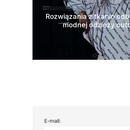
Rozwiązania z tkanin od
modnej odzieży out
E-mail: