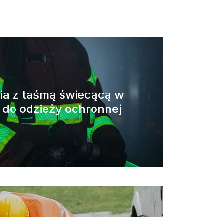
ia z taśmą świecącą w
 do odzieży ochronnej