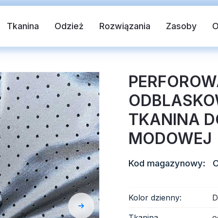
Tkanina
Odzież
Rozwiązania
Zasoby
PERFOROW
ODBLASKO
TKANINA D
MODOWEJ
Kod magazynowy:
C
 tkanina
Kamizelka bezpieczeństwa
T
Kolor dzienny:
D
blaskowy
Odblaskowy winyl termotransferowy
Tkanina
o