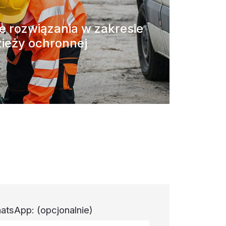
 rozwiązania w zakresie
ieży ochronnej
atsApp:
(opcjonalnie)