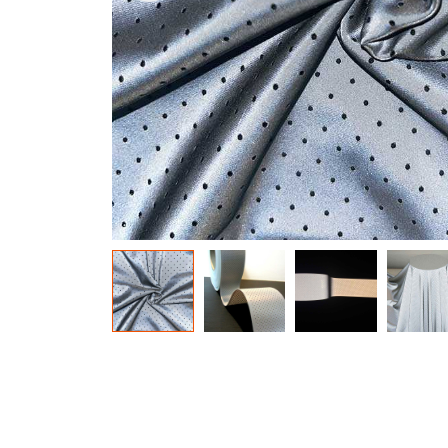
materiału świecącego w
ciemności
Tęczowa tk