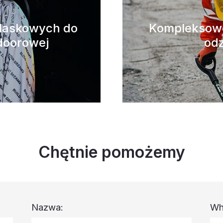
blaskowych do
Kompleksowe
doorowej
odz
Chętnie pomożemy
Nazwa:
Wh