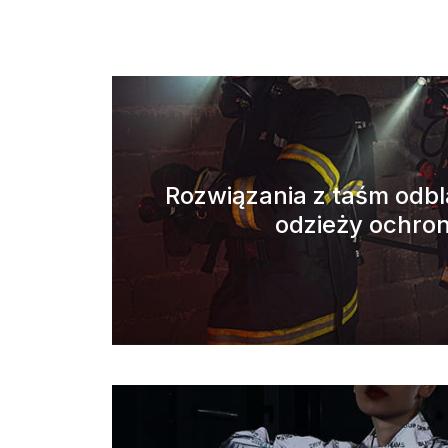
Rozwiązania z taśm odb
odzieży ochro