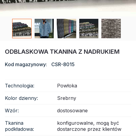
Certyfikat
Katalog
Wideo
Kontakt
ODBLASKOWA TKANINA Z NADRUKIEM
Kod magazynowy:
CSR-8015
Technologia:
Powłoka
Kolor dzienny:
Srebrny
Wzór:
dostosowane
Tkanina
konfigurowalne, mogą być
podkładowa:
dostarczone przez klientów