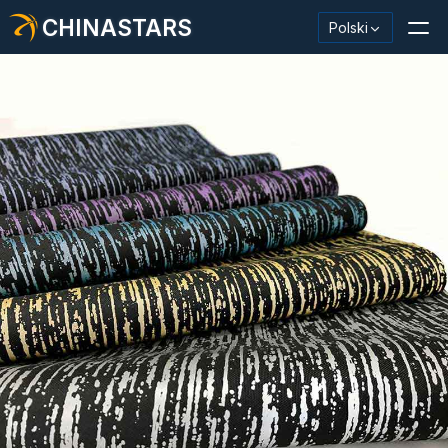
CHINASTARS
Polski
Materiał odblaskowy/taśma
Modna tkanina odblaskowa
Odzież ochronna
Materiał świecący w ciemności
Przemysłowe mycie wykończeniowe
Informacje o CHINASTARS
Nowy produkt