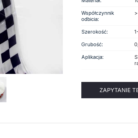
Materiał:
1
Współczynnik
>
anina odblaskowa
odbicia:
Szerokość:
1
Grubość:
0
Aplikacja:
S
r
ZAPYTANIE T