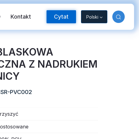
O
Kontakt
Cytat
Polski
BLASKOWA
CZNA Z NADRUKIEM
ICY
CSR-PVC002
aśma odblaskowa FR
rzyszyć
ostosowane