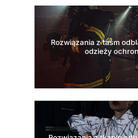
Rozwiązania z taśm odb
odzieży ochro
Rozwiązania z tkanin od