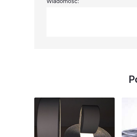
Wiadomość:
P