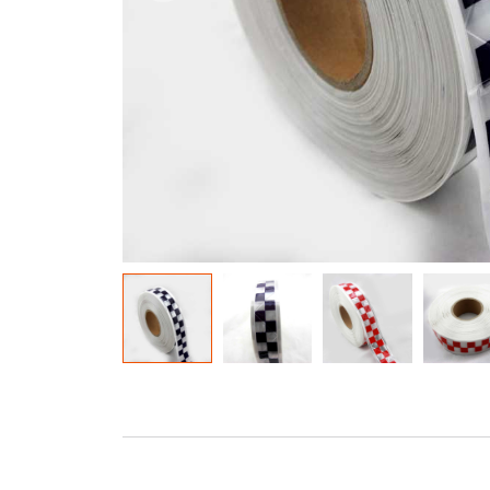
materiału świecącego w
ciemności
Tęczowa tk