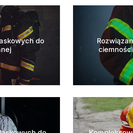
laskowych do
Rozwiązan
nnej
ciemności
blaskowych do
Kompleksowe