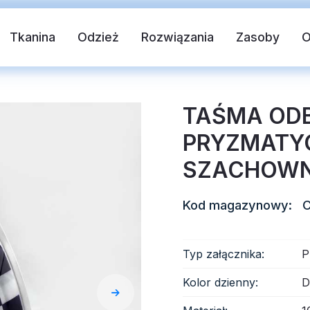
Tkanina
Odzież
Rozwiązania
Zasoby
TAŚMA OD
PRYZMATY
SZACHOWN
Kod magazynowy:
 tkanina
Kamizelka bezpieczeństwa
T
Typ załącznika:
P
Kolor dzienny:
D
blaskowy
Odblaskowy winyl termotransferowy