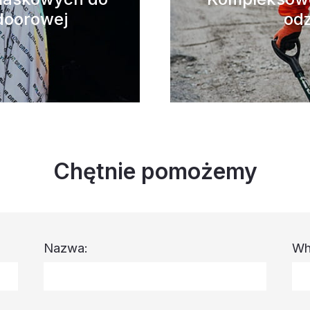
doorowej
odz
Chętnie pomożemy
Nazwa:
Wh