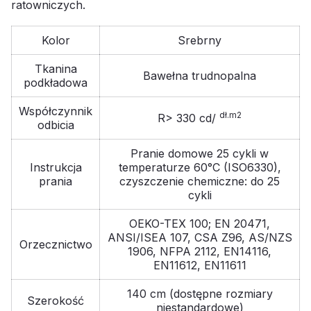
ratowniczych.
Kolor
Srebrny
Tkanina
Bawełna trudnopalna
podkładowa
Współczynnik
dł.m2
R> 330 cd/
odbicia
Pranie domowe 25 cykli w
Instrukcja
temperaturze 60°C (ISO6330),
prania
czyszczenie chemiczne: do 25
cykli
OEKO-TEX 100; EN 20471,
ANSI/ISEA 107, CSA Z96, AS/NZS
Orzecznictwo
1906, NFPA 2112, EN14116,
EN11612, EN11611
140 cm (dostępne rozmiary
Szerokość
niestandardowe)