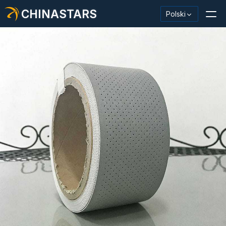
CHINASTARS
Polski
Materiał odblaskowy/taśma
Modna tkanina odblaskowa
Odzież ochronna
Materiał świecący w ciemności
Przemysłowe mycie wykończeniowe
Informacje o CHINASTARS
Nowy produkt