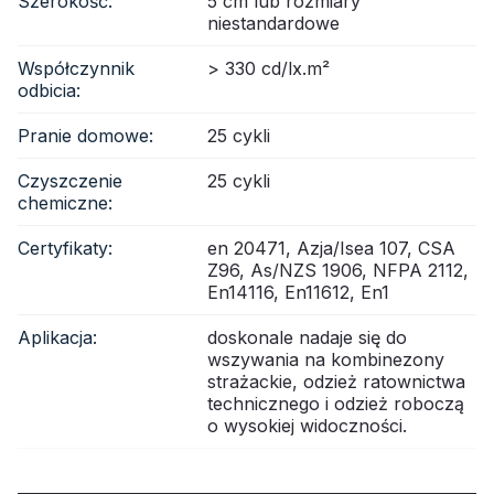
Szerokość:
5 cm lub rozmiary
niestandardowe
Współczynnik
> 330 cd/lx.m²
odbicia:
Pranie domowe:
25 cykli
Czyszczenie
25 cykli
chemiczne:
Certyfikaty:
en 20471, Azja/Isea 107, CSA
Z96, As/NZS 1906, NFPA 2112,
En14116, En11612, En1
Aplikacja:
doskonale nadaje się do
wszywania na kombinezony
strażackie, odzież ratownictwa
technicznego i odzież roboczą
o wysokiej widoczności.