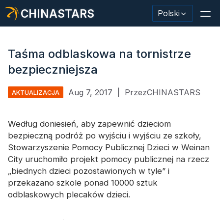
CHINASTARS
Polski
Taśma odblaskowa na tornistrze
bezpieczniejsza
Materiał odblaskowy/taśma
Aug 7, 2017
|
PrzezCHINASTARS
AKTUALIZACJA
Modna tkanina odblaskowa
Według doniesień, aby zapewnić dzieciom
Odzież ochronna
bezpieczną podróż po wyjściu i wyjściu ze szkoły,
Materiał świecący w ciemności
Stowarzyszenie Pomocy Publicznej Dzieci w Weinan
City uruchomiło projekt pomocy publicznej na rzecz
Przemysłowe mycie wykończeniowe
„biednych dzieci pozostawionych w tyle” i
przekazano szkole ponad 10000 sztuk
Informacje o CHINASTARS
odblaskowych plecaków dzieci.
Nowy produkt