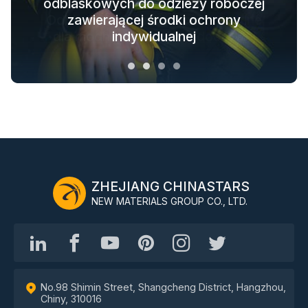
odblaskowych do odzieży roboczej
Rozwiązania w zakresie odzieży
Świecące w ciemności rozwiązania
Odblaskowe rozwiązania tekstylne
ochronnej dla całego łańcucha
zawierającej środki ochrony
materiałowe do odzieży wierzchniej
dla modnej odzieży outdoorowej
indywidualnej
branżowego
ZHEJIANG CHINASTARS
NEW MATERIALS GROUP CO., LTD.
No.98 Shimin Street, Shangcheng District, Hangzhou,
Chiny, 310016