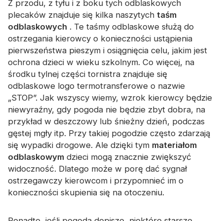
Z przodu, z tyłu i z boku tych odblaskowych
Certyfikat
plecaków znajduje się kilka naszytych
taśm
odblaskowych
. Te taśmy odblaskowe służą do
Katalog
ostrzegania kierowcy o konieczności ustąpienia
Wideo
pierwszeństwa pieszym i osiągnięcia celu, jakim jest
ochrona dzieci w wieku szkolnym. Co więcej, na
Kontakt
środku tylnej części tornistra znajduje się
odblaskowe logo termotransferowe o nazwie
„STOP”. Jak wszyscy wiemy, wzrok kierowcy będzie
niewyraźny, gdy pogoda nie będzie zbyt dobra, na
przykład w deszczowy lub śnieżny dzień, podczas
gęstej mgły itp. Przy takiej pogodzie często zdarzają
się wypadki drogowe. Ale dzięki tym
materiałom
odblaskowym
dzieci mogą znacznie zwiększyć
widoczność. Dlatego może w porę dać sygnał
ostrzegawczy kierowcom i przypomnieć im o
konieczności skupienia się na otoczeniu.
Ponadto, jeśli pogoda dopisze, niektóre starsze