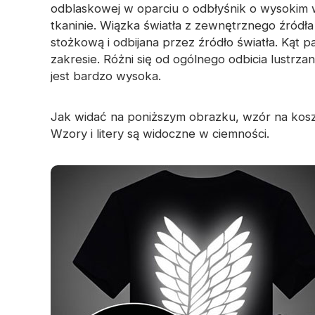
Perforowana tkanina
odblaskowej w oparciu o odbłyśnik o wysokim 
Odblaskowa przędza
odblaskowa
tkaninie. Wiązka światła z zewnętrznego źródła 
Tęczowa tk
stożkową i odbijana przez źródło światła. Kąt
Taśma pryzmatyczna
zakresie. Różni się od ogólnego odbicia lustrz
materiału świecącego w
jest bardzo wysoka.
ciemności
Jak widać na poniższym obrazku, wzór na koszul
Wzory i litery są widoczne w ciemności.