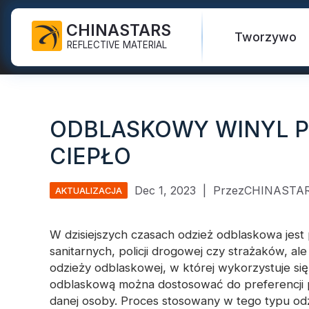
CHINASTARS
Tworzywo
REFLECTIVE MATERIAL
Tkanina odblaskowa do
Świecić w ciemnej tkaninie
Kamizelka bezpieczeństwa
Najczęściej zadawane pytania
Certyfikaty
środków ochrony
ODBLASKOWY WINYL 
indywidualnej
Tęczowa tkanina odblaskowa
Witam kurtki Vis
Nowe Produkty
Katalog
CIEPŁO
Taśma do prania
Odblaskowa tkanina
Spodnie ochronne
Wideo
Międzynarodowe standardy
przemysłowego
drukarska
li>
Bezpieczny płaszcz
Dec 1, 2023
|
PrzezCHINASTA
AKTUALIZACJA
Taśma odblaskowa FR
Srebrna tkanina odblaskowa
przeciwdeszczowy
Blog
Winyl termotransferowy i
Kolorowa tkanina
Koszule i bluzy ochronne
Szybkie linki:
W dzisiejszych czasach odzież odblaskowa jest
Odblaskowa
logo
odblaskowa
sanitarnych, policji drogowej czy strażaków, al
Kombinezony ochronne
odzieży odblaskowej, w której wykorzystuje si
Odblaskowa wstążka
Gradientowa tkanina
odblaskową można dostosować do preferencji 
odblaskowa
Materiał od
Odblaskowe lamówki
danej osoby. Proces stosowany w tego typu odz