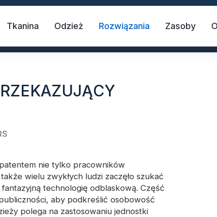
Tkanina
Odzież
Rozwiązania
Zasoby
PRZEKAZUJĄCY
RS
 patentem nie tylko pracowników
 tkanina
Kamizelka bezpieczeństwa
T
e także wielu zwykłych ludzi zaczęło szukać
ę fantazyjną technologię odblaskową. Część
publiczności, aby podkreślić osobowość
blaskowy
Odblaskowy winyl termotransferowy
ieży polega na zastosowaniu jednostki