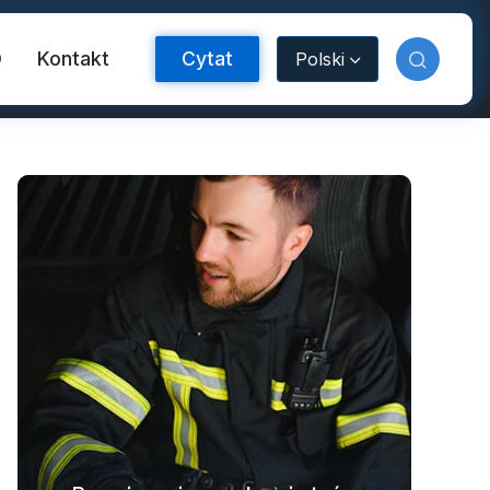
O
Kontakt
Cytat
Polski
aśma odblaskowa FR