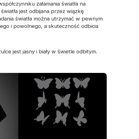
współczynniku załamania światła na
światła jest odbijana przez wiązkę
anina odblaskowa
 padania światła można utrzymać w pewnym
anego i powolnego, a skuteczność odbicia
ce jest jasny i biały w świetle odbitym.