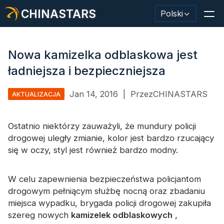
CHINASTARS
Polski
Nowa kamizelka odblaskowa jest
ładniejsza i bezpieczniejsza
Materiał odblaskowy/taśma
Jan 14, 2016
|
PrzezCHINASTARS
AKTUALIZACJA
Modna tkanina odblaskowa
Ostatnio niektórzy zauważyli, że mundury policji
Odzież ochronna
drogowej uległy zmianie, kolor jest bardzo rzucający
Materiał świecący w ciemności
się w oczy, styl jest również bardzo modny.
Przemysłowe mycie wykończeniowe
W celu zapewnienia bezpieczeństwa policjantom
Informacje o CHINASTARS
drogowym pełniącym służbę nocną oraz zbadaniu
miejsca wypadku, brygada policji drogowej zakupiła
Nowy produkt
szereg nowych
kamizelek odblaskowych
,