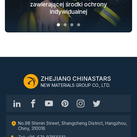
Świecące w ciemności rozwiązania
Odblaskowe rozwiązania tekstylne
ochronnej dla całego łańcucha
zawierającej środki ochrony
materiałowe do odzieży wierzchniej
dla modnej odzieży outdoorowej
indywidualnej
branżowego
ZHEJIANG CHINASTARS
NEW MATERIALS GROUP CO., LTD.
No.98 Shimin Street, Shangcheng District, Hangzhou,
Chiny, 310016