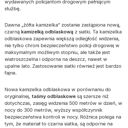
wydawanych policjantom drogowym pełniącym
Certyfikat
służbę.
Katalog
Dawna „żółta kamizelka” zostanie zastąpiona nową,
Wideo
czarną
kamizelką odblaskową
z siatki. Ta kamizelka
odblaskowa zapewnia większą odległość widzenia,
Kontakt
nie tylko chroni bezpieczeństwo policji drogowej w
maksymalnym możliwym stopniu, ale także jest
wiatroszczelna i odporna na deszcz, nawet w
upalne lato. Zastosowanie siatki również jest bardzo
fajne.
Nowa kamizelka odblaskowa w porównaniu do
oryginalnej,
taśmy odblaskowe
są szersze niż
dotychczas, zasięg widzenia 500 metrów w dzień, w
nocy do 300 metrów, wyższy współczynnik
bezpieczeństwa kontroli w nocy. Różnica polega na
tym, że materiał to czarna siatka, są odporne na