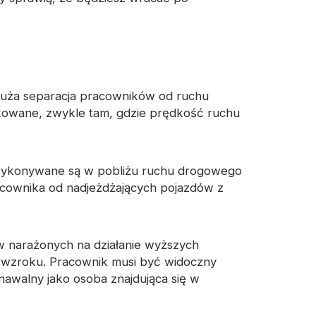
anina odblaskowa
e duża separacja pracowników od ruchu
likowane, zwykle tam, gdzie prędkość ruchu
e wykonywane są w pobliżu ruchu drogowego
acownika od nadjeżdżających pojazdów z
w narażonych na działanie wyższych
 wzroku. Pracownik musi być widoczny
nawalny jako osoba znajdująca się w