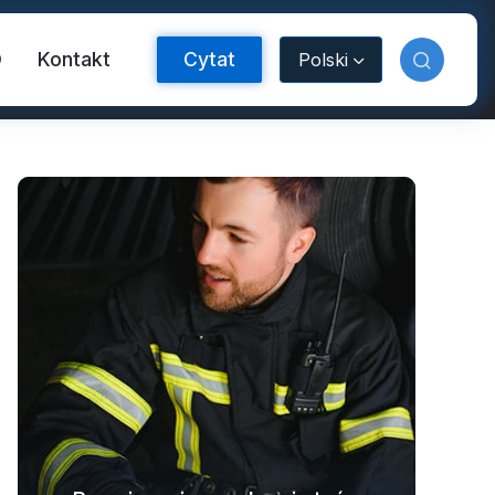
O
Kontakt
Cytat
Polski
aśma odblaskowa FR