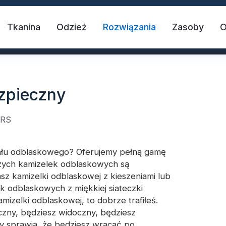
Tkanina
Odzież
Rozwiązania
Zasoby
zpieczny
ARS
ału odblaskowego? Oferujemy pełną gamę
zych kamizelek odblaskowych są
 tkanina
Kamizelka bezpieczeństwa
T
asz kamizelki odblaskowej z kieszeniami lub
k odblaskowych z miękkiej siateczki
izelki odblaskowej, to dobrze trafiłeś.
blaskowy
Odblaskowy winyl termotransferowy
zny, będziesz widoczny, będziesz
y sprawią, że będziesz wracać po