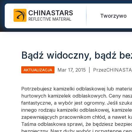
CHINASTARS
Tworzywo
REFLECTIVE MATERIAL
Tkanina odblaskowa do
Świecić w ciemnej tkaninie
Kamizelka bezpieczeństwa
Najczęściej zadawane pytania
Certyfikaty
środków ochrony
Bądź widoczny, bądź be
indywidualnej
Tęczowa tkanina odblaskowa
Witam kurtki Vis
Nowe Produkty
Katalog
Taśma do prania
Odblaskowa tkanina
Spodnie ochronne
Wideo
Międzynarodowe standardy
Mar 17, 2015
|
PrzezCHINAST
AKTUALIZACJA
przemysłowego
drukarska
li>
Bezpieczny płaszcz
Taśma odblaskowa FR
Srebrna tkanina odblaskowa
przeciwdeszczowy
Blog
Potrzebujesz
kamizelki odblaskowej
lub materi
hurtowych kamizelek odblaskowych. Ceny nas
Winyl termotransferowy i
Kolorowa tkanina
Koszule i bluzy ochronne
Szybkie linki:
Odblaskowa
fantastyczne, a wybór jest ogromny. Jeśli szuk
logo
odblaskowa
innego rodzaju kamizelki odblaskowej, kamizele
Kombinezony ochronne
Odblaskowa wstążka
Gradientowa tkanina
zapewniających pracownikom chłód, a nawet kam
odblaskowa
Materiał od
Taśma odblaskowa sprawi, że będziesz bezpiec
Odblaskowe lamówki
bezpieczny. Nasz duży wybór i przystępne cen