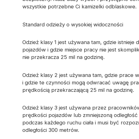
Perforowana tkanina
wszystkie potrzebne Ci kamizelki odblaskowe.
Odblaskowa przędza
odblaskowa
Tęczowa tk
Taśma pryzmatyczna
Standard odzieży o wysokiej widoczności
materiału świecącego w
ciemności
Odzież klasy 1 jest używana tam, gdzie istniej
pojazdów i gdzie miejsce pracy nie jest skomp
nie przekracza 25 mil na godzinę.
Odzież klasy 2 jest używana tam, gdzie prac
i gdzie te czynności mogą odwracać uwagę pr
prędkością przekraczającą 25 mil na godzinę.
Odzież klasy 3 jest używana przez pracownikó
prędkości pojazdów lub zmniejszoną odległość
podczas każdego ruchu ciała i musi być rozpoz
odległości 300 metrów.