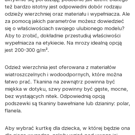
Certyfikat
też bardzo istotny jest odpowiedni dobór rodzaju
odzieży wierzchniej oraz materiału i wypełniacza. Ale
Katalog
za pomocą jakich parametrów możesz dowiedzieć
się o właściwościach swojego ulubionego modelu?
Wideo
Aby to zrobić, dokładnie przestudiuj właściwości
Kontakt
wypełniacza na etykiecie. Na mrozy idealną opcją
jest 200-300 g/m².
Odzież wierzchnia jest oferowana z materiałów
wiatroszczelnych i wodoodpornych, które można
łatwo prać. Tkanina na zewnątrz powinna być
miękka w dotyku, szwy powinny być gęste, mocne,
bez wystających nitek. Odpowiednią opcją
podszewki są tkaniny bawełniane lub dzianiny: polar,
flanela.
Aby wybrać kurtkę dla dziecka, w której będzie ona