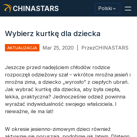
CHINASTARS
Polski
Wybierz kurtkę dla dziecka
Mar 25, 2020
|
PrzezCHINASTARS
AKTUALIZACJA
Materiał odblaskowy/taśma
Modna tkanina odblaskowa
Jeszcze przed nadejściem chłodów rodzice
rozpoczęli odzieżowy szał – wkrótce mroźna jesień i
Odzież ochronna
mroźna zima, a dziecko „wyrosło” z ciepłych ubrań.
Jak wybrać kurtkę dla dziecka, aby była ciepła,
Materiał świecący w ciemności
lekka, praktyczna? Jednocześnie odzież powinna
Przemysłowe mycie wykończeniowe
wyrażać indywidualność swojego właściciela. I
nieważne, ile ma lat!
Informacje o CHINASTARS
Nowy produkt
W okresie jesienno-zimowym dzieci również
aktywnie się poruszają, podobnie jak latem. Dlatego