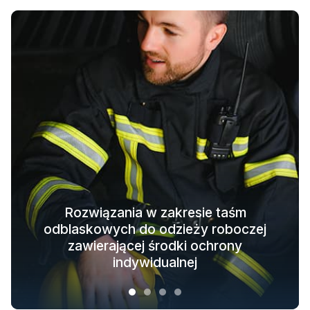
Rozwiązania w zakresie taśm
odblaskowych do odzieży roboczej
Rozwiązania w zakresie odzieży
Świecące w ciemności rozwiązania
Odblaskowe rozwiązania tekstylne
ochronnej dla całego łańcucha
zawierającej środki ochrony
materiałowe do odzieży wierzchniej
dla modnej odzieży outdoorowej
indywidualnej
branżowego