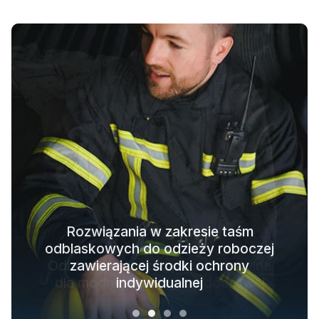
Rozwiązania w zakresie taśm
odblaskowych do odzieży roboczej
Rozwiązania w zakresie odzieży
Świecące w ciemności rozwiązania
Odblaskowe rozwiązania tekstylne
ochronnej dla całego łańcucha
zawierającej środki ochrony
materiałowe do odzieży wierzchniej
dla modnej odzieży outdoorowej
indywidualnej
branżowego