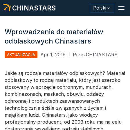
CHINASTARS
Polski
Wprowadzenie do materiałów
odblaskowych Chinastars
Materiał odblaskowy/taśma
Apr 1, 2019
|
PrzezCHINASTARS
AKTUALIZACJA
Modna tkanina odblaskowa
Jakie są rodzaje materiałów odblaskowych? Materiał
Odzież ochronna
odblaskowy to rodzaj materiału, który jest szeroko
Materiał świecący w ciemności
stosowany w sprzęcie ochronnym, mundurach,
kombinezonach, maskach, obuwiu, odzieży
Przemysłowe mycie wykończeniowe
ochronnej i produktach zaawansowanych
technologicznie ściśle związanych z życiem i
Informacje o CHINASTARS
majątkiem ludzi. Chinastars, jako wiodący
profesjonalny producent, od 2003 roku ma na celu
Nowy produkt
dostarczanie wszelkiego rodzaju stabilnych,