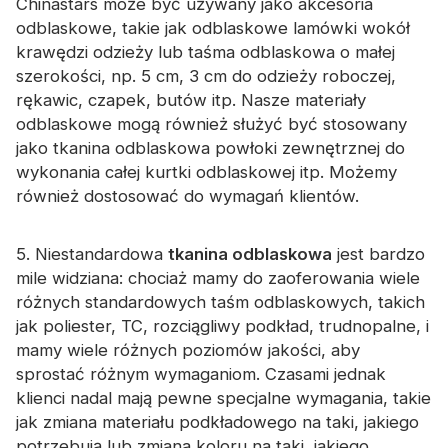
Chinastars może być używany jako akcesoria
odblaskowe, takie jak odblaskowe lamówki wokół
krawędzi odzieży lub taśma odblaskowa o małej
szerokości, np. 5 cm, 3 cm do odzieży roboczej,
rękawic, czapek, butów itp. Nasze materiały
odblaskowe mogą również służyć być stosowany
jako tkanina odblaskowa powłoki zewnętrznej do
wykonania całej kurtki odblaskowej itp. Możemy
również dostosować do wymagań klientów.
5. Niestandardowa
tkanina odblaskowa
jest bardzo
mile widziana: chociaż mamy do zaoferowania wiele
różnych standardowych taśm odblaskowych, takich
jak poliester, TC, rozciągliwy podkład, trudnopalne, i
mamy wiele różnych poziomów jakości, aby
sprostać różnym wymaganiom. Czasami jednak
klienci nadal mają pewne specjalne wymagania, takie
jak zmiana materiału podkładowego na taki, jakiego
potrzebują lub zmiana koloru na taki, jakiego