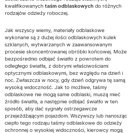
Certyfikat
kwalifikowanych
taśm odblaskowych
do różnych
rodzajów odzieży roboczej.
Katalog
Wideo
Jak wszyscy wiemy, materiały odblaskowe
wykonane są z dużej ilości odblaskowych kulek
Kontakt
szklanych, wytwarzanych w zaawansowanym
procesie skoncentrowanej obróbki końcowej. Może
bezpośrednio odbijać światło z powrotem do
odległego światła, z dobrymi właściwościami
optycznymi odblaskowymi, bez względu na dzień i
noc. Zwłaszcza w nocy, gdy dzień odgrywa tę samą
wysoką widoczność. Jak to możliwe, taśmy
odblaskowe nie mogą same odblaski, muszą mieć
źródło światła, a następnie odbijać światło w ten
sposób, aby dać sygnały ostrzegawcze
przejeżdżającym pojazdom. Wszywszy lub nanosząc
ciepło tego rodzaju taśmy odblaskowe do odzieży
ochronnej o wysokiej widoczności, kierowcy mogą