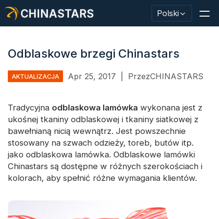
CHINASTARS
Polski
Odblaskowe brzegi Chinastars
Apr 25, 2017
|
PrzezCHINASTARS
AKTUALIZACJA
Materiał odblaskowy/taśma
Modna tkanina odblaskowa
Tradycyjna
odblaskowa lamówka
wykonana jest z
ukośnej tkaniny odblaskowej i tkaniny siatkowej z
Odzież ochronna
bawełnianą nicią wewnątrz. Jest powszechnie
stosowany na szwach odzieży, toreb, butów itp.
Materiał świecący w ciemności
jako odblaskowa lamówka. Odblaskowe lamówki
Przemysłowe mycie wykończeniowe
Chinastars są dostępne w różnych szerokościach i
kolorach, aby spełnić różne wymagania klientów.
Informacje o CHINASTARS
Nowy produkt