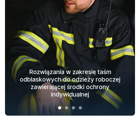
Rozwiązania w zakresie taśm
odblaskowych do odzieży roboczej
Rozwiązania w zakresie odzieży
Świecące w ciemności rozwiązania
Odblaskowe rozwiązania tekstylne
ochronnej dla całego łańcucha
zawierającej środki ochrony
materiałowe do odzieży wierzchniej
dla modnej odzieży outdoorowej
indywidualnej
branżowego