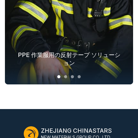
PPE 作業服用の反射テープ ソリューシ
ファッションアウトドア衣料用の反射
アウター用蓄光生地ソリューション
業界全体の安全服ソリューション
テキスタイルソリューション
ョン
ZHEJIANG CHINASTARS
NEW MATERIALS GROUP CO., LTD.