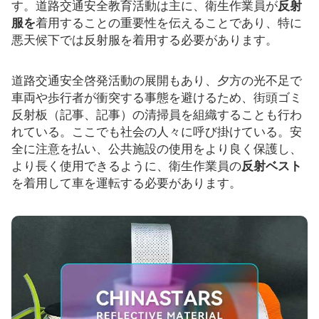
す。道路交通安全教育活動は主に、衛生作業員が
反射
服を
着用することの重要性を伝えることであり、特に
リソース
悪天候下では反射服を着用する必要があります。
カタログ
道路交通安全啓発活動の展開もあり、夕方の光不足で
ビデオ
車両や歩行者が衝突する事態を避けるため、街頭ゴミ
反射板（記事、記事）の清掃員を組織することも行わ
接触
れている。ここでも社会の人々に呼び掛けている。安
全に注意を払い、公共施設の使用をより良く保護し、
より長く使用できるように、衛生作業員の
反射ベスト
を着用して車を運転する必要があります。