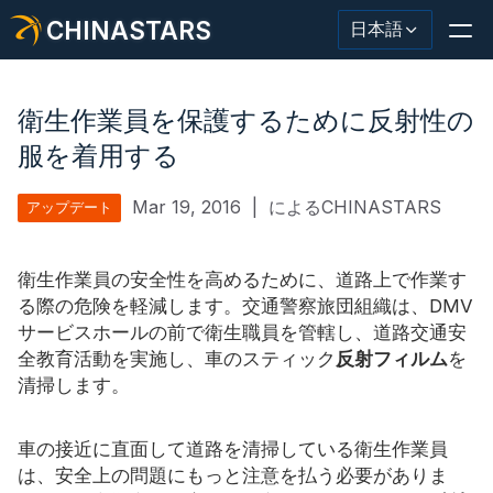
CHINASTARS
日本語
衛生作業員を保護するために反射性の
服を着用する
反射材・テープ
Mar 19, 2016
|
によるCHINASTARS
アップデート
ファッション反射生地
衛生作業員の安全性を高めるために、道路上で作業す
安全服
る際の危険を軽減します。交通警察旅団組織は、DMV
サービスホールの前で衛生職員を管轄し、道路交通安
暗闇で光る素材
全教育活動を実施し、車のスティック
反射フィルム
を
工業用ウォッシュトリム
清掃します。
CHINASTARS について
車の接近に直面して道路を清掃している衛生作業員
は、安全上の問題にもっと注意を払う必要がありま
新製品