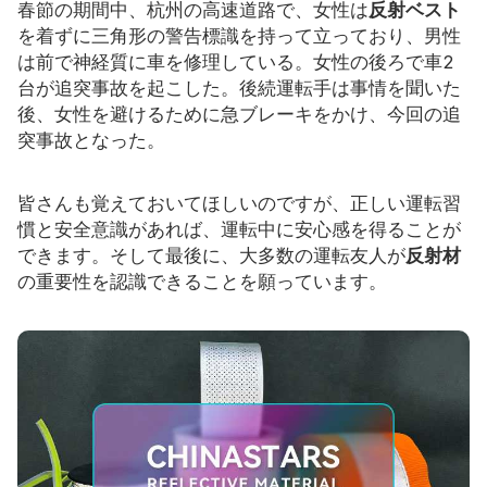
春節の期間中、杭州の高速道路で、女性は
反射ベスト
を着ずに三角形の警告標識を持って立っており、男性
リソース
は前で神経質に車を修理している。女性の後ろで車2
カタログ
台が追突事故を起こした。後続運転手は事情を聞いた
後、女性を避けるために急ブレーキをかけ、今回の追
ビデオ
突事故となった。
接触
皆さんも覚えておいてほしいのですが、正しい運転習
慣と安全意識があれば、運転中に安心感を得ることが
できます。そして最後に、大多数の運転友人が
反射材
の重要性を認識できることを願っています。