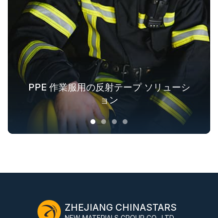
PPE 作業服用の反射テープ ソリューシ
ファッションアウトドア衣料用の反射
アウター用蓄光生地ソリューション
業界全体の安全服ソリューション
テキスタイルソリューション
ョン
ZHEJIANG CHINASTARS
NEW MATERIALS GROUP CO., LTD.