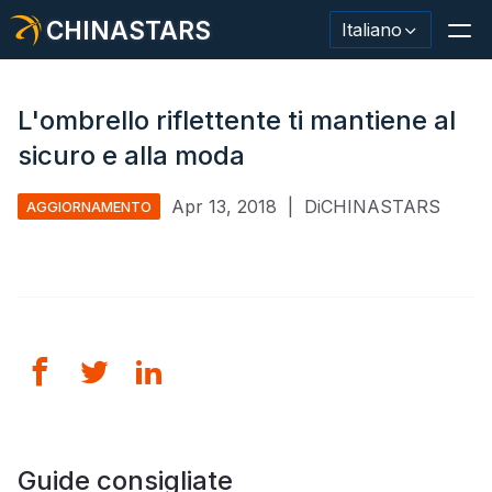
CHINASTARS
Italiano
L'ombrello riflettente ti mantiene al
sicuro e alla moda
Materiale/nastro riflettente
Apr 13, 2018
|
DiCHINASTARS
AGGIORNAMENTO
Tessuto riflettente alla moda
Abbigliamento di sicurezza
Materiale che si illumina al buio
Lavaggio industriale Trim
Informazioni su CHINASTARS
Nuovo prodotto
Guide consigliate