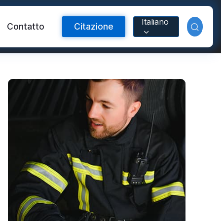
Italiano
Contatto
Citazione
ente FR
Materiale riflettente
tente arcobaleno