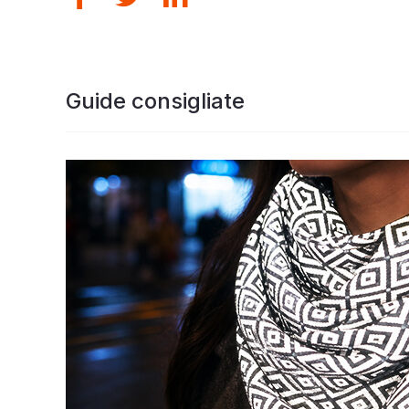
Nastro prismatico
del materiale che si illumina al
buio
Guide consigliate