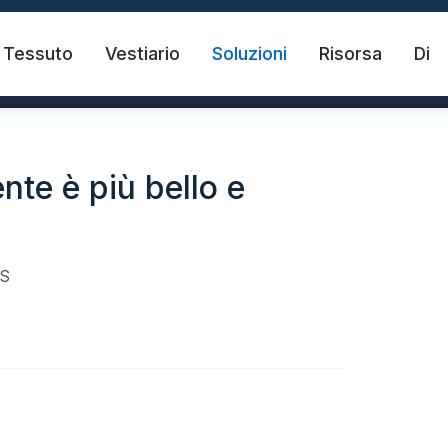
Tessuto
Vestiario
Soluzioni
Risorsa
Di
ente è più bello e
S
ettente
Gilet di sicurezza
Nastro riflett
tente per il trasferimento di calore
Tessuto riflet