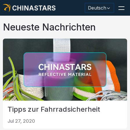
CHINASTARS
Deutsch
Neueste Nachrichten
Reflektierendes Material / Klebeband
Modischer reflektierender Stoff
Sicherheitskleidung
Im Dunkeln leuchtendes Material
Industrieller Waschbesatz
Tipps zur Fahrradsicherheit
Über CHINASTARS
Jul 27, 2020
Neues Produkt