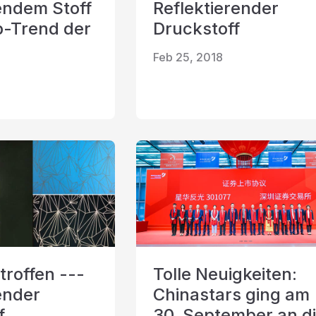
rendem Stoff
Reflektierender
op-Trend der
Druckstoff
eflektierender Stoff
Feb 25, 2018
troffen ---
Tolle Neuigkeiten:
ender
Chinastars ging am
f
30. September an d