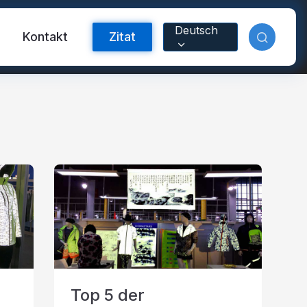
Deutsch
m
Kontakt
Zitat
orband
nyl
Top 5 der