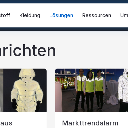
Stoff
Kleidung
Lösungen
Ressourcen
U
richten
der Stoff
Sicherheitsweste
FR-Reflekt
des Material
Reflektierendes Wärmetransfer-Vi
 aus
Markttrendalarm