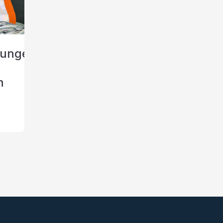
rungen
n