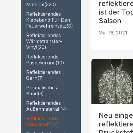
reflektie
Prismatisches Klebeband
Material
(320)
Perforierter reflektierender
ist der T
Regenbogenr
Reflektierendes
Im dunklen Material leuchten
Stoff
Saison
Klebeband Für Den
Feuerwehreinsatz
(8)
Mar 16, 2021
Reflektierendes
Wärmetransfer-
Vinyl
(20)
Reflektierende
Paspelierung
(10)
Reflektierendes
Garn
(7)
Prismatisches
Band
(3)
Reflektierendes
Außenmaterial
(14)
Neu einge
Reflektierender
reflektier
Druckstoff
(17)
Druckstof