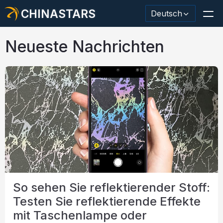
CHINASTARS
Deutsch
Neueste Nachrichten
Reflektierendes Material / Klebeband
Modischer reflektierender Stoff
Sicherheitskleidung
Im Dunkeln leuchtendes Material
Industrieller Waschbesatz
So sehen Sie reflektierender Stoff:
Über CHINASTARS
Testen Sie reflektierende Effekte
Neues Produkt
mit Taschenlampe oder