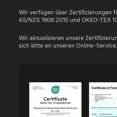
Prismatisches Klebeband
Perforierter reflektierender
Wir verfügen über Zertifizierungen 
Regenbogenr
Im dunklen Material leuchten
Stoff
AS/NZS 1906:2010 und OKEO-TEX 10
Wir aktualisieren unsere Zertifizier
sich bitte an unseren Online-Service