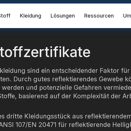
Stoff
Kleidung
Lösungen
Ressourcen
U
toffzertifikate
skleidung sind ein entscheidender Faktor für
en. Durch gutes reflektierendes Gewebe kön
 werden und potenzielle Gefahren vermiede
 Stoffe, basierend auf der Komplexität der 
der Stoff
Sicherheitsweste
FR-Reflekt
s dritte Kleidungsstück aus reflektierendem
des Material
Reflektierendes Wärmetransfer-Vi
NSI 107/EN 20471 für reflektierende Helligk