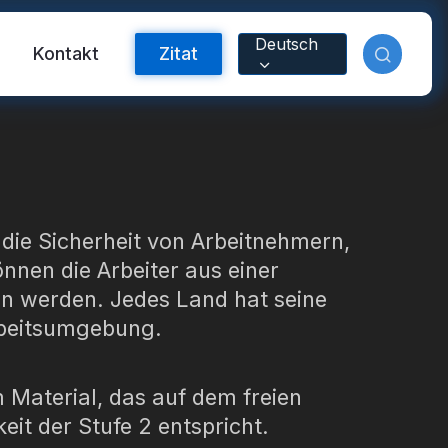
Deutsch
m
Kontakt
Zitat
 die Sicherheit von Arbeitnehmern,
nen die Arbeiter aus einer
n werden. Jedes Land hat seine
Arbeitsumgebung.
orband
 Material, das auf dem freien
nyl
eit der Stufe 2 entspricht.