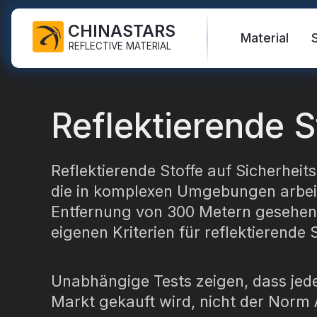
CHINASTARS
Material
REFLECTIVE MATERIAL
Reflektierender Stoff für PSA
Material, das im Dunkeln
Sicherheitsweste
Häufig gestellte Fragen
Zertifikate
Reflektierende S
leuchtet
Industrielles Waschband
Warnschutzjacken
Neue Produkte
Katalog
Regenbogenreflektierender
FR-Reflektorband
Stoff
Sicherheitshosen
Video
Internationale Standards
Reflektierende Stoffe auf Sicherheit
die in komplexen Umgebungen arbeit
Wärmetransfer-Vinyl und
Reflektierender Druckstoff
Sicherheitsregenmantel
Blog
Logo
Entfernung von 300 Metern gesehen
Silberner reflektierender
Sicherheitshemden und -
eigenen Kriterien für reflektierende
Reflektierendes Band
Stoff
Sweatshirts
Quicklinks:
Reflektieren
Reflektierende Paspelierung
Farbreflektierender Stoff
Sicherheitsoveralls
Unabhängige Tests zeigen, dass jede
Reflektierendes Garn
Reflektierender Stoff mit
Reflektieren
Markt gekauft wird, nicht der Norm A
Farbverlauf