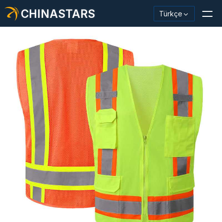
CHINASTARS
Türkçe
Yansıtıcı Malzeme / Bant
Moda Yansıtıcı Kumaş
Güvenlik Kıyafetleri
Karanlıkta Parlayan Malzeme
Endüstriyel Yıkama Trimi
CHINASTARS Hakkında
Yeni ürün