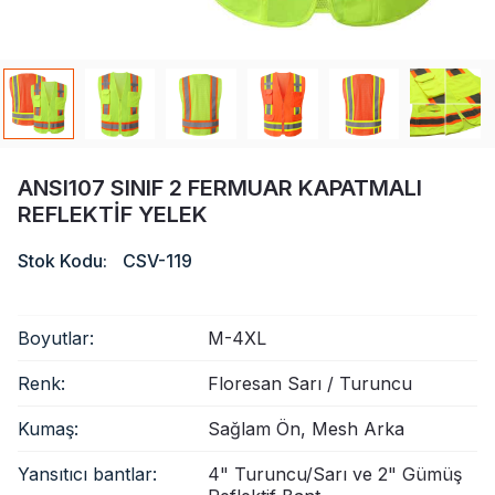
Sertifika
Katalog
Video
Temas etmek
ANSI107 SINIF 2 FERMUAR KAPATMALI
REFLEKTIF YELEK
Stok Kodu:
CSV-119
Boyutlar:
M-4XL
Renk:
Floresan Sarı / Turuncu
Kumaş:
Sağlam Ön, Mesh Arka
Yansıtıcı bantlar:
4" Turuncu/Sarı ve 2" Gümüş