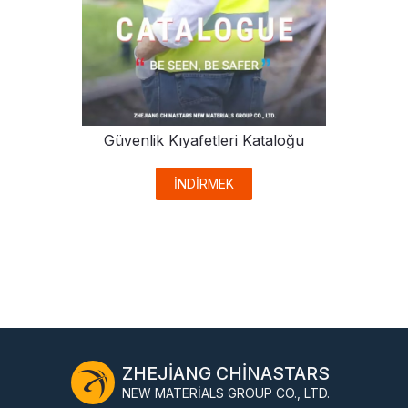
Güvenlik Kıyafetleri Kataloğu
İNDİRMEK
ZHEJIANG CHINASTARS
NEW MATERIALS GROUP CO., LTD.