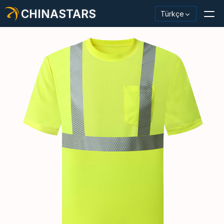
CHINASTARS
Türkçe
Yansıtıcı Malzeme / Bant
Moda Yansıtıcı Kumaş
Güvenlik Kıyafetleri
Karanlıkta Parlayan Malzeme
Endüstriyel Yıkama Trimi
CHINASTARS Hakkında
Yeni ürün