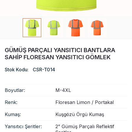
Sertifika
Katalog
Video
Temas etmek
GÜMÜŞ PARÇALI YANSITICI BANTLARA
SAHIP FLORESAN YANSITICI GÖMLEK
Stok Kodu:
CSR-T014
Boyutlar:
M-4XL
Renk:
Floresan Limon / Portakal
Kumaş:
Kuşgözü Örgü Kumaş
Yansıtıcı Şeritler:
2” Gümüş Parçalı Reflektif