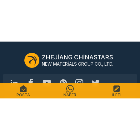
ZHEJIANG CHINASTARS
NEW MATERIALS GROUP CO., LTD.
POSTA
NABER
İLETI
No.98 Shimin Caddesi, Shangcheng Bölgesi, Hangzhou,
Çin, 310016
Tel: +86-571-87155512
E-posta: info@chinastars.com.cn