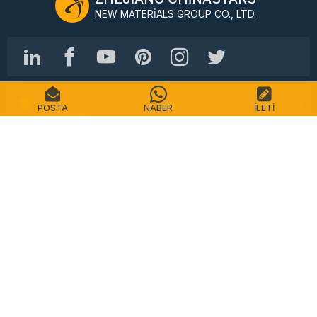
NEW MATERIALS GROUP CO., LTD.
No.98 Shimin Caddesi, Shangcheng Bölgesi, Hangzhou,
POSTA
NABER
İLETI
Çin, 310016
Tel: +86-571-87155512
E-posta: info@chinastars.com.cn
Ev
Ürünler
SSS
Katalog
Temas etmek
Site haritası
Gizlilik Politikası
Kullanım Şartları
Telif Hakkı © CHINASTARS. Her hakkı saklıdır.