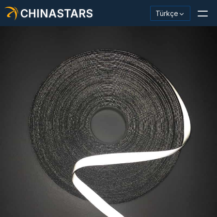
CHINASTARS
Türkçe
Yansıtıcı Malzeme / Bant
Moda Yansıtıcı Kumaş
Güvenlik Kıyafetleri
Karanlıkta Parlayan Malzeme
Endüstriyel Yıkama Trimi
CHINASTARS Hakkında
Yeni ürün