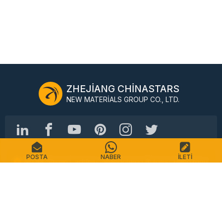
ZHEJIANG CHINASTARS
NEW MATERIALS GROUP CO., LTD.
POSTA
NABER
İLETI
No.98 Shimin Caddesi, Shangcheng Bölgesi, Hangzhou,
Çin, 310016
Tel: +86-571-87155512
E-posta: info@chinastars.com.cn