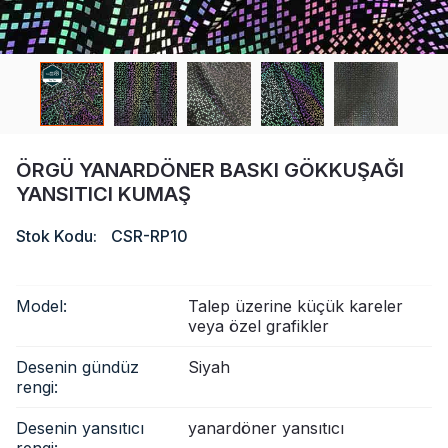
Sertifika
Katalog
Video
Temas etmek
ÖRGÜ YANARDÖNER BASKI GÖKKUŞAĞI
YANSITICI KUMAŞ
Stok Kodu:
CSR-RP10
Model:
Talep üzerine küçük kareler
veya özel grafikler
Desenin gündüz
Siyah
rengi:
Desenin yansıtıcı
yanardöner yansıtıcı
rengi: