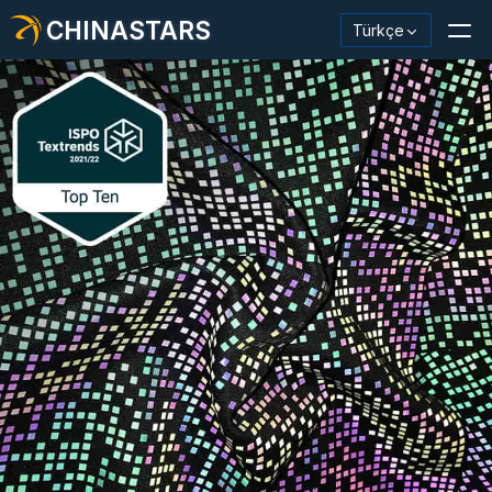
CHINASTARS
Türkçe
Yansıtıcı Malzeme / Bant
Moda Yansıtıcı Kumaş
Güvenlik Kıyafetleri
Karanlıkta Parlayan Malzeme
Endüstriyel Yıkama Trimi
CHINASTARS Hakkında
Yeni ürün