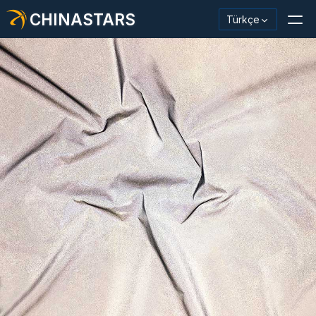
CHINASTARS
Türkçe
Yansıtıcı Malzeme / Bant
Moda Yansıtıcı Kumaş
Güvenlik Kıyafetleri
Karanlıkta Parlayan Malzeme
Endüstriyel Yıkama Trimi
CHINASTARS Hakkında
Yeni ürün