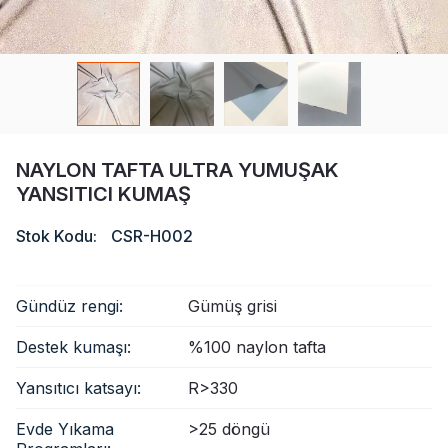
Sertifika
Katalog
Video
Temas etmek
NAYLON TAFTA ULTRA YUMUŞAK
YANSITICI KUMAŞ
Stok Kodu:
CSR-H002
Gündüz rengi:
Gümüş grisi
Destek kumaşı:
%100 naylon tafta
Yansıtıcı katsayı:
R>330
Evde Yıkama
>25 döngü