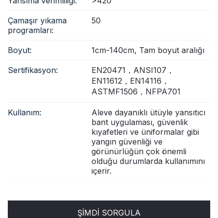
Yansıma verimliliği:
>420
Çamaşır yıkama
50
programları:
Boyut:
1cm-140cm, Tam boyut aralığı
Sertifikasyon:
EN20471，ANSI107，
EN11612，EN14116，
ASTMF1506，NFPA701
Kullanım:
Aleve dayanıklı ütüyle yansıtıcı
bant uygulaması, güvenlik
kıyafetleri ve üniformalar gibi
yangın güvenliği ve
görünürlüğün çok önemli
olduğu durumlarda kullanımını
içerir.
ŞIMDI SORGULA