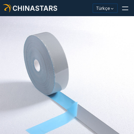
CHINASTARS
Türkçe
Yansıtıcı Malzeme / Bant
Moda Yansıtıcı Kumaş
Güvenlik Kıyafetleri
Karanlıkta Parlayan Malzeme
Endüstriyel Yıkama Trimi
CHINASTARS Hakkında
Yeni ürün