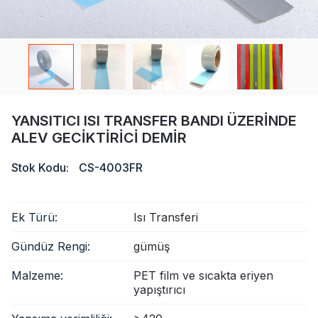
Sertifika
Katalog
Video
Temas etmek
YANSITICI ISI TRANSFER BANDI ÜZERINDE
ALEV GECIKTIRICI DEMIR
Stok Kodu:
CS-4003FR
Ek Türü:
Isı Transferi
Gündüz Rengi:
gümüş
Malzeme:
PET film ve sıcakta eriyen
yapıştırıcı