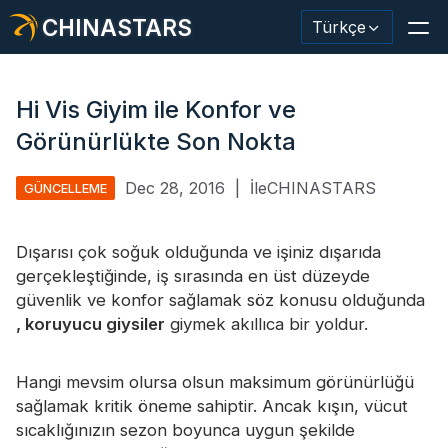
CHINASTARS
Türkçe
Hi Vis Giyim ile Konfor ve
Görünürlükte Son Nokta
Yansıtıcı Malzeme / Bant
Dec 28, 2016
|
İleCHINASTARS
GÜNCELLEME
Moda Yansıtıcı Kumaş
Dışarısı çok soğuk olduğunda ve işiniz dışarıda
Güvenlik Kıyafetleri
gerçekleştiğinde, iş sırasında en üst düzeyde
Karanlıkta Parlayan Malzeme
güvenlik ve konfor sağlamak söz konusu olduğunda
, koruyucu giysiler
giymek akıllıca bir yoldur.
Endüstriyel Yıkama Trimi
CHINASTARS Hakkında
Hangi mevsim olursa olsun maksimum görünürlüğü
sağlamak kritik öneme sahiptir. Ancak kışın, vücut
Yeni ürün
sıcaklığınızın sezon boyunca uygun şekilde