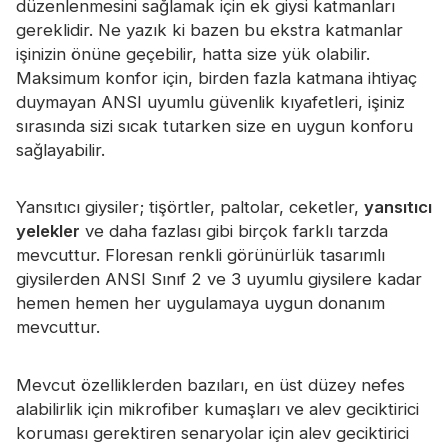
düzenlenmesini sağlamak için ek giysi katmanları
Sertifika
gereklidir. Ne yazık ki bazen bu ekstra katmanlar
işinizin önüne geçebilir, hatta size yük olabilir.
Katalog
Maksimum konfor için, birden fazla katmana ihtiyaç
Video
duymayan ANSI uyumlu güvenlik kıyafetleri, işiniz
sırasında sizi sıcak tutarken size en uygun konforu
Temas etmek
sağlayabilir.
Yansıtıcı giysiler; tişörtler, paltolar, ceketler,
yansıtıcı
yelekler
ve daha fazlası gibi birçok farklı tarzda
mevcuttur. Floresan renkli görünürlük tasarımlı
giysilerden ANSI Sınıf 2 ve 3 uyumlu giysilere kadar
hemen hemen her uygulamaya uygun donanım
mevcuttur.
Mevcut özelliklerden bazıları, en üst düzey nefes
alabilirlik için mikrofiber kumaşları ve alev geciktirici
koruması gerektiren senaryolar için alev geciktirici