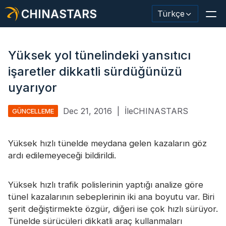
CHINASTARS
Türkçe
Yüksek yol tünelindeki yansıtıcı
işaretler dikkatli sürdüğünüzü
Yansıtıcı Malzeme / Bant
uyarıyor
Moda Yansıtıcı Kumaş
Dec 21, 2016
|
İleCHINASTARS
GÜNCELLEME
Güvenlik Kıyafetleri
Yüksek hızlı tünelde meydana gelen kazaların göz
Karanlıkta Parlayan Malzeme
ardı edilemeyeceği bildirildi.
Endüstriyel Yıkama Trimi
Yüksek hızlı trafik polislerinin yaptığı analize göre
CHINASTARS Hakkında
tünel kazalarının sebeplerinin iki ana boyutu var. Biri
şerit değiştirmekte özgür, diğeri ise çok hızlı sürüyor.
Yeni ürün
Tünelde sürücüleri dikkatli araç kullanmaları