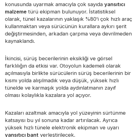
konusunda uyarmak amacıyla çok sayıda
yansıtıcı
Sertifika
malzeme
türü ekipman bulunuyor. İstatistiksel
Katalog
olarak, tünel kazalarının yaklaşık %80'i çok hızlı araç
kullanmaktan veya sürücünün kurallara aykırı şerit
Video
değiştirmesinden, arkadan çarpma veya devrilmeden
kaynaklandı.
Temas etmek
İkincisi, sürüş becerilerinin eksikliği ve görsel
farklılığın da etkisi var. Otoyolun kademeli olarak
açılmasıyla birlikte sürücülerin sürüş becerilerinin bir
kısmı yolda alışılmadık veya düşük, yüksek hızlı
tünelde ve karmaşık yolda aydınlatmanın zayıf
olması kolaylıkla kazalara yol açıyor.
Kazaları azaltmak amacıyla yol yüzeyinin sürtünme
katsayısı bu yıl sonuna kadar artırılacak. Ayrıca
yüksek hızlı tünele elektronik ekipman ve uyarı
yansıtıcı bant
yerleştirilecek.