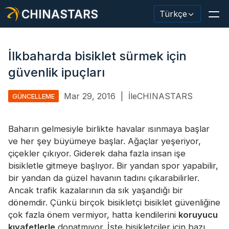
CHINASTARS
Türkçe
İlkbaharda bisiklet sürmek için
güvenlik ipuçları
Yansıtıcı Malzeme / Bant
Mar 29, 2016
|
İleCHINASTARS
GÜNCELLEME
Moda Yansıtıcı Kumaş
Baharın gelmesiyle birlikte havalar ısınmaya başlar
Güvenlik Kıyafetleri
ve her şey büyümeye başlar. Ağaçlar yeşeriyor,
Karanlıkta Parlayan Malzeme
çiçekler çıkıyor. Giderek daha fazla insan işe
bisikletle gitmeye başlıyor. Bir yandan spor yapabilir,
Endüstriyel Yıkama Trimi
bir yandan da güzel havanın tadını çıkarabilirler.
Ancak trafik kazalarının da sık yaşandığı bir
CHINASTARS Hakkında
dönemdir. Çünkü birçok bisikletçi bisiklet güvenliğine
çok fazla önem vermiyor, hatta kendilerini
Yeni ürün
koruyucu
kıyafetlerle
donatmıyor. İşte bisikletçiler için bazı