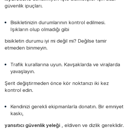
Sertifika
güvenlik ipuçları.
Katalog
Bisikletinizin durumlarının kontrol edilmesi.
Video
Işıkların olup olmadığı gibi
Temas etmek
bisikletin durumu iyi mi değil mi? Değilse tamir
etmeden binmeyin.
Trafik kurallarına uyun. Kavşaklarda ve virajlarda
yavaşlayın.
Şerit değiştirmeden önce kör noktanızı iki kez
kontrol edin.
Kendinizi gerekli ekipmanlarla donatın. Bir emniyet
kaskı,
yansıtıcı güvenlik yeleği
, eldiven ve dizlik gereklidir.