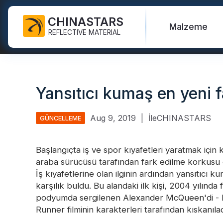
CHINASTARS
Malzeme
REFLECTIVE MATERIAL
KKD için Yansıtıcı Kumaş
Karanlık kumaşta parıltı
Can yeleği
SSS
Sertifikalar
Yansıtıcı kumaş en yeni 
Endüstriyel Yıkama Bandı
Gökkuşağı Yansıtıcı Kumaş
Merhaba Vis Ceketler
yeni ürünler
Katalog
FR Reflektif Bant
Yansıtıcı Baskı Kumaşı
Güvenlik Pantolonu
Video
Uluslararası standartlar
Aug 9, 2019
|
İleCHINASTARS
GÜNCELLEME
Isı Transferi Vinil ve Logo
Gümüş Yansıtıcı Kumaş
Güvenlik Yağmurluğu
Blog
Başlangıçta iş ve spor kıyafetleri yaratmak için k
Yansıtıcı Şerit
Renkli Yansıtıcı Kumaş
Güvenlik Gömlekleri ve
araba sürücüsü tarafından fark edilme korkusu o
Tişörtleri
Hızlı Linkler:
Yansıtıcı K
İş kıyafetlerine olan ilginin ardından yansıtıcı 
Yansıtıcı Borular
Degrade Yansıtıcı Kumaş
karşılık buldu. Bu alandaki ilk kişi, 2004 yılında
Güvenlik Tulumları
Yansıtıcı İplik
Delikli Yansıtıcı Kumaş
podyumda sergilenen Alexander McQueen'di - bu 
Yansıtıcı Isı 
Runner filminin karakterleri tarafından kıskanılac
Prizmatik Bant