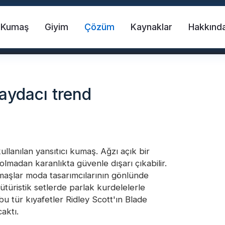
Kumaş
Giyim
Çözüm
Kaynaklar
Hakkınd
faydacı trend
ullanılan yansıtıcı kumaş. Ağzı açık bir
lmadan karanlıkta güvenle dışarı çıkabilir.
umaş
Can yeleği
FR Reflektif Bant
kumaşlar moda tasarımcılarının gönlünde
 fütüristik setlerde parlak kurdelelerle
tür kıyafetler Ridley Scott'ın Blade
Transferi Vinil
Gökkuşağı Yansıtıcı Kumaş
aktı.