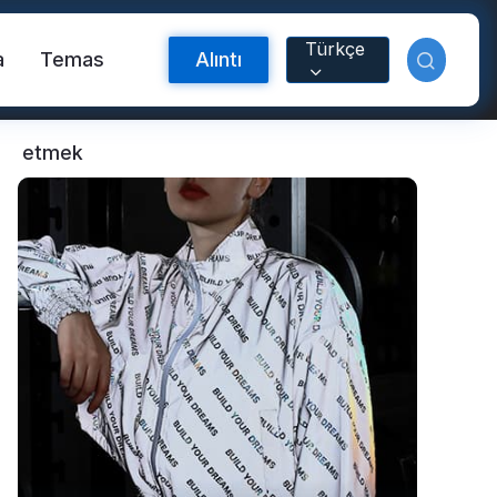
Türkçe
a
Temas
Alıntı
etmek
Yansıtıcı Malzeme