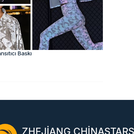
sıtıcı Baskı
ZHEJIANG CHINASTAR