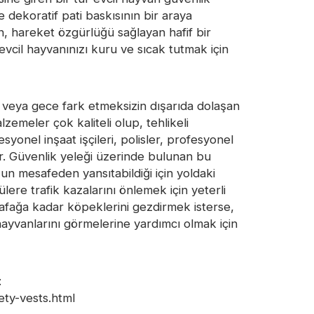
ve dekoratif pati baskısının bir araya
man, hareket özgürlüğü sağlayan hafif bir
evcil hayvanınızı kuru ve sıcak tutmak için
 veya gece fark etmeksizin dışarıda dolaşan
zemeler çok kaliteli olup, tehlikeli
yonel inşaat işçileri, polisler, profesyonel
ır. Güvenlik yeleği üzerinde bulunan bu
zun mesafeden yansıtabildiği için yoldaki
ere trafik kazalarını önlemek için yeterli
şafağa kadar köpeklerini gezdirmek isterse,
 hayvanlarını görmelerine yardımcı olmak için
:
ety-vests.html