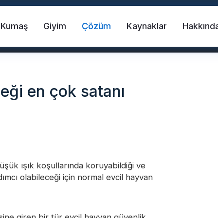
Kumaş
Giyim
Çözüm
Kaynaklar
Hakkınd
leği en çok satanı
umaş
şük ışık koşullarında koruyabildiği ve
Can yeleği
FR Reflektif Bant
ımcı olabileceği için normal evcil hayvan
Transferi Vinil
Gökkuşağı Yansıtıcı Kumaş
ne giren bir tür evcil hayvan güvenlik