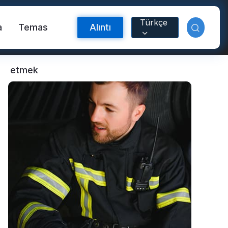
Türkçe
a
Temas
Alıntı
etmek
Yansıtıcı Malzeme