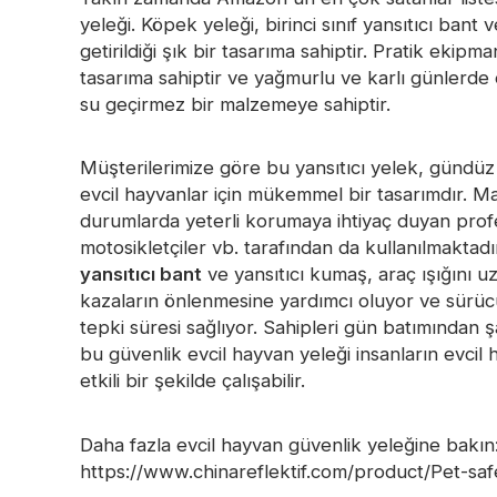
yeleği. Köpek yeleği, birinci sınıf yansıtıcı bant 
Karanlıkta Parlayan Malzeme
getirildiği şık bir tasarıma sahiptir. Pratik ekip
tasarıma sahiptir ve yağmurlu ve karlı günlerde 
su geçirmez bir malzemeye sahiptir.
Müşterilerimize göre bu yansıtıcı yelek, gündüz
evcil hayvanlar için mükemmel bir tasarımdır. Mal
durumlarda yeterli korumaya ihtiyaç duyan profes
motosikletçiler vb. tarafından da kullanılmaktad
yansıtıcı bant
ve yansıtıcı kumaş, araç ışığını u
kazaların önlenmesine yardımcı oluyor ve sürücül
tepki süresi sağlıyor. Sahipleri gün batımından 
bu güvenlik evcil hayvan yeleği insanların evcil
etkili bir şekilde çalışabilir.
Daha fazla evcil hayvan güvenlik yeleğine bakın
https://www.chinareflektif.com/product/Pet-saf