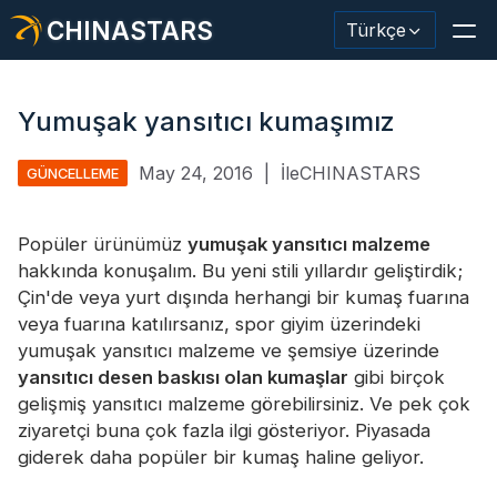
CHINASTARS
Türkçe
Yumuşak yansıtıcı kumaşımız
May 24, 2016
|
İleCHINASTARS
GÜNCELLEME
Yansıtıcı Malzeme / Bant
Moda Yansıtıcı Kumaş
Popüler ürünümüz
yumuşak yansıtıcı malzeme
hakkında konuşalım. Bu yeni stili yıllardır geliştirdik;
Güvenlik Kıyafetleri
Çin'de veya yurt dışında herhangi bir kumaş fuarına
veya fuarına katılırsanız, spor giyim üzerindeki
Karanlıkta Parlayan Malzeme
yumuşak yansıtıcı malzeme ve şemsiye üzerinde
Endüstriyel Yıkama Trimi
yansıtıcı desen baskısı olan kumaşlar
gibi birçok
gelişmiş yansıtıcı malzeme görebilirsiniz. Ve pek çok
CHINASTARS Hakkında
ziyaretçi buna çok fazla ilgi gösteriyor. Piyasada
giderek daha popüler bir kumaş haline geliyor.
Yeni ürün