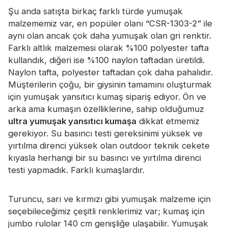
Sertifika
Şu anda satışta birkaç farklı türde yumuşak
malzememiz var, en popüler olanı “CSR-1303-2” ile
Katalog
aynı olan ancak çok daha yumuşak olan gri renktir.
Farklı altlık malzemesi olarak %100 polyester tafta
Video
kullandık, diğeri ise %100 naylon taftadan üretildi.
Temas etmek
Naylon tafta, polyester taftadan çok daha pahalıdır.
Müşterilerin çoğu, bir giysinin tamamını oluşturmak
için yumuşak yansıtıcı kumaş sipariş ediyor. Ön ve
arka ama kumaşın özelliklerine, sahip olduğumuz
ultra yumuşak yansıtıcı kumaşa
dikkat etmemiz
gerekiyor. Su basıncı testi gereksinimi yüksek ve
yırtılma direnci yüksek olan outdoor teknik cekete
kıyasla herhangi bir su basıncı ve yırtılma direnci
testi yapmadık. Farklı kumaşlardır.
Turuncu, sarı ve kırmızı gibi yumuşak malzeme için
seçebileceğimiz çeşitli renklerimiz var; kumaş için
jumbo rulolar 140 cm genişliğe ulaşabilir. Yumuşak