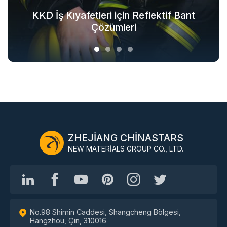
Moda Dış Mekan Giyim için Reflektif
KKD İş Kıyafetleri için Reflektif Bant
Dış Giyim için Karanlıkta Parıldayan
Tüm Endüstri Zincirinde Güvenlik
Kumaş Çözümleri
Tekstil Çözümleri
Giysisi Çözümleri
Çözümleri
ZHEJIANG CHINASTARS
NEW MATERIALS GROUP CO., LTD.
No.98 Shimin Caddesi, Shangcheng Bölgesi,
Hangzhou, Çin, 310016