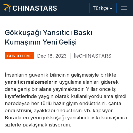
CHINASTARS
Türkçe
Gökkuşağı Yansıtıcı Baskı
Kumaşının Yeni Gelişi
Yansıtıcı Malzeme / Bant
Dec 18, 2023
|
İleCHINASTARS
GÜNCELLEME
Moda Yansıtıcı Kumaş
İnsanların güvenlik bilincinin gelişmesiyle birlikte
Güvenlik Kıyafetleri
yansıtıcı malzemelerin
uygulama alanları giderek
Karanlıkta Parlayan Malzeme
daha geniş bir alana yayılmaktadır. Yıllar önce iş
kıyafetlerinde yaygın olarak kullanılıyordu ama şimdi
Endüstriyel Yıkama Trimi
neredeyse her türlü hazır giyim endüstrisini, çanta
endüstrisini, ayakkabı endüstrisini vb. kapsıyor.
CHINASTARS Hakkında
Burada en yeni gökkuşağı yansıtıcı baskı kumaşımızı
sizlerle paylaşmak istiyorum.
Yeni ürün