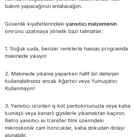
Sertifika
bakım yapacağınızı anlatacağım.
Katalog
Güvenlik kıyafetlerindeki
yansıtıcı malzemenin
Video
ömrünü uzatmaya yönelik bazı talimatlar:
Temas etmek
1. Soğuk suda, benzer renklerle hassas programda
makinede yıkayın
2. Makinede yıkama yaparken hafif bir deterjan
kullanabilirsiniz ancak Ağartıcı veya Yumuşatıcı
Kullanmayın!
3. Yansıtıcı ürünleri iş kot pantolonunuzla veya kaba
kumaşlı veya kenarlı giysilerle yıkamaktan kaçının.
Retro yansıtıcı ısı transfer filmi üzerindeki
mikroskobik cam boncuklar, kaba dokudan dolayı
aşınabilir.