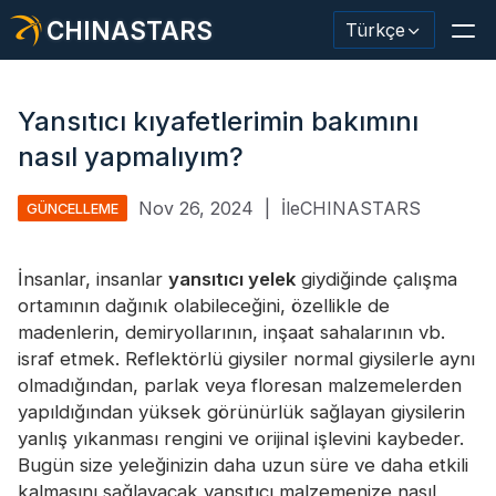
CHINASTARS
Türkçe
Yansıtıcı kıyafetlerimin bakımını
nasıl yapmalıyım?
Yansıtıcı Malzeme / Bant
Nov 26, 2024
|
İleCHINASTARS
GÜNCELLEME
Moda Yansıtıcı Kumaş
İnsanlar, insanlar
Güvenlik Kıyafetleri
yansıtıcı yelek
giydiğinde çalışma
ortamının dağınık olabileceğini, özellikle de
Karanlıkta Parlayan Malzeme
madenlerin, demiryollarının, inşaat sahalarının vb.
israf etmek. Reflektörlü giysiler normal giysilerle aynı
Endüstriyel Yıkama Trimi
olmadığından, parlak veya floresan malzemelerden
yapıldığından yüksek görünürlük sağlayan giysilerin
CHINASTARS Hakkında
yanlış yıkanması rengini ve orijinal işlevini kaybeder.
Bugün size yeleğinizin daha uzun süre ve daha etkili
Yeni ürün
kalmasını sağlayacak yansıtıcı malzemenize nasıl