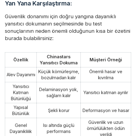
Yan Yana Karşılaştırma:
Güvenlik donanımı için doğru yangına dayanıklı
yansıtıcı dokumanın seçilmesinde bu test
sonuçlarının neden önemli olduğunun kısa bir özetini
burada bulabilirsiniz:
Chinastars
Özellik
Müşteri Örneği
Yansıtıcı Dokuma
Küçük kömürleşme,
Önemli hasar ve
Alev Dayanımı
bozulmadan kalır
kıvrılma
Yansıtıcı
Delaminasyon yok,
Katman
Yansıtıcı katman ayrılır
sağlam kalır
Bütünlüğü
Yapısal
Şekli korur
Deformasyon ve hasar
Bütünlük
Güvenlik ve uzun
Genel
Isı altında güçlü
ömürlülükten ödün
Dayanıklılık
performans
verildi