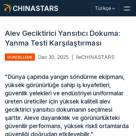
CHINASTARS
Türkçe
Alev Geciktirici Yansıtıcı Dokuma:
Yanma Testi Karşılaştırması
Yansıtıcı Malzeme / Bant
Dec 30, 2025
|
İleCHINASTARS
GÜNCELLEME
Moda Yansıtıcı Kumaş
"Dünya çapında yangın söndürme ekipmanı,
Güvenlik Kıyafetleri
yüksek görünürlüğe sahip iş kıyafetleri,
Karanlıkta Parlayan Malzeme
güvenlik yelekleri ve endüstriyel üniformalar
üreten üreticiler için yüksek kaliteli alev
Endüstriyel Yıkama Trimi
geciktirici yansıtıcı dokumanın seçilmesi
CHINASTARS Hakkında
şarttır. Aleve dayanıklılık ve görünürlükteki
güvenilir performans, yüksek riskli ortamlarda
Yeni ürün
güvenliği doğrudan etkileyebilir."