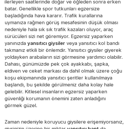
ilerleyen saatlerinde doğar ve öğleden sonra erken
Sertifika
batar. Genellikle spor tutkunları egzersize
başladığında hava kararır. Trafik kurallarına
Katalog
uymanıza rağmen görüş mesafesinin düşük olması
Video
nedeniyle hala sık sık trafik kazaları oluyor, araç
sürücüleri sizi net göremiyor. Egzersiz yaparken
Temas etmek
yanınızda
yansıtıcı giysiler
veya yansıtıcı kol bandı
takmanız etkili bir önlemdir. Yansıtıcı giysiler giyerek
yoldayken arabaların sizi görmesine yardımcı olabilir.
Dahası, günümüzde pek çok ayakkabı, şapka,
eldiven ve ceket markası da dahil olmak üzere çoğu
koşu ekipmanında yansıtıcı şeritler kullanılmaya
başlandı, bu şekilde görülmeniz daha kolay hale
gelebilir. Kitlesel insanların egzersiz yaparken
güvenliği korumanın önemini zaten anladığını
görmek güzel.
Zaman nedeniyle koruyucu giysilere erişemiyorsanız,
giysinizin üzerine bir miktar
yansıtıcı bant
da