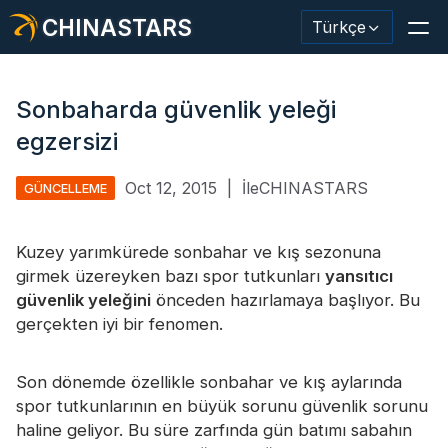
CHINASTARS
Türkçe
Sonbaharda güvenlik yeleği
egzersizi
Yansıtıcı Malzeme / Bant
Oct 12, 2015
|
İleCHINASTARS
GÜNCELLEME
Moda Yansıtıcı Kumaş
Kuzey yarımkürede sonbahar ve kış sezonuna
Güvenlik Kıyafetleri
girmek üzereyken bazı spor tutkunları
yansıtıcı
Karanlıkta Parlayan Malzeme
güvenlik yeleğini
önceden hazırlamaya başlıyor. Bu
gerçekten iyi bir fenomen.
Endüstriyel Yıkama Trimi
CHINASTARS Hakkında
Son dönemde özellikle sonbahar ve kış aylarında
spor tutkunlarının en büyük sorunu güvenlik sorunu
Yeni ürün
haline geliyor. Bu süre zarfında gün batımı sabahın