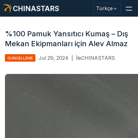
CHINASTARS
Türkçe
%100 Pamuk Yansıtıcı Kumaş – Dış
Mekan Ekipmanları için Alev Almaz
Yansıtıcı Malzeme / Bant
Jul 29, 2024
|
İleCHINASTARS
GÜNCELLEME
Moda Yansıtıcı Kumaş
Güvenlik Kıyafetleri
Karanlıkta Parlayan Malzeme
Endüstriyel Yıkama Trimi
CHINASTARS Hakkında
Yeni ürün