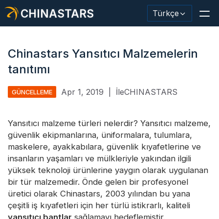
CHINASTARS
Türkçe
Chinastars Yansıtıcı Malzemelerin
tanıtımı
Yansıtıcı Malzeme / Bant
Apr 1, 2019
|
İleCHINASTARS
GÜNCELLEME
Moda Yansıtıcı Kumaş
Yansıtıcı malzeme türleri nelerdir? Yansıtıcı malzeme,
Güvenlik Kıyafetleri
güvenlik ekipmanlarına, üniformalara, tulumlara,
Karanlıkta Parlayan Malzeme
maskelere, ayakkabılara, güvenlik kıyafetlerine ve
insanların yaşamları ve mülkleriyle yakından ilgili
Endüstriyel Yıkama Trimi
yüksek teknoloji ürünlerine yaygın olarak uygulanan
bir tür malzemedir. Önde gelen bir profesyonel
CHINASTARS Hakkında
üretici olarak Chinastars, 2003 yılından bu yana
çeşitli iş kıyafetleri için her türlü istikrarlı, kaliteli
Yeni ürün
yansıtıcı bantlar
sağlamayı hedeflemiştir.