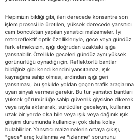
Sertifika
Hepimizin bildiği gibi, ileri derecede konsantre son
Katalog
işlem prosesi ile üretilen, yüksek derecede yansıtıcı
Video
cam boncuktan yapılan yansıtıcı malzemeler. İyi
retroreflektif optik özellikleriyle, gece veya gündüz
Temas etmek
fark etmeksizin, ışığı doğrudan uzaktaki ışığa
yansıtabilir. Özellikle geceleri gündüz aynı yüksek
görünürlüğü oynadığı için. Reflektörlü bantlar
bildiğiniz gibi kendi kendini yansıtamaz, ışık
kaynağına sahip olması, ardından ışığı geri
yansıtması, bu şekilde yoldan geçen trafik araçlarına
uyarı sinyali vermesi gerekir. Bu tür yansıtıcı bantları
yüksek görünürlüğe sahip güvenlik giysisine dikerek
veya ısıyla aktararak, sürücüler geceleyin, kullanıcı
uzak bir yerde olsa bile veya ışık veya dağınık ışık
girişimi durumunda kullanıcıyı çok daha kolay
bulabilirler. Yansıtıcı malzemelerin ortaya çıkışı,
"gece" araç kullanma ve "izlenme" sorununu