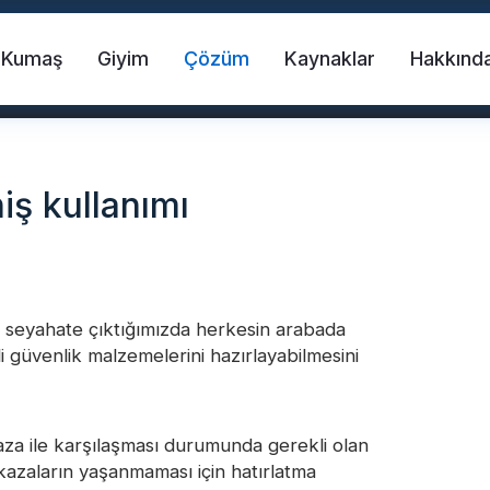
Kumaş
Giyim
Çözüm
Kaynaklar
Hakkınd
iş kullanımı
n seyahate çıktığımızda herkesin arabada
i güvenlik malzemelerini hazırlayabilmesini
umaş
Can yeleği
FR Reflektif Bant
aza ile karşılaşması durumunda gerekli olan
Transferi Vinil
Gökkuşağı Yansıtıcı Kumaş
l kazaların yaşanmaması için hatırlatma