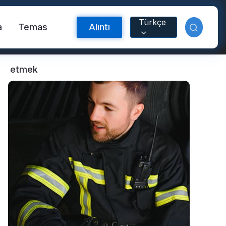
Türkçe
a
Temas
Alıntı
etmek
Yansıtıcı Malzeme