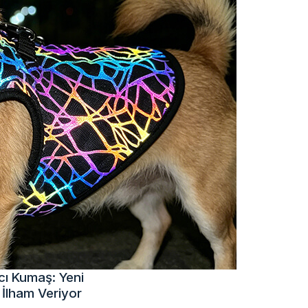
ıcı Kumaş: Yeni
 İlham Veriyor