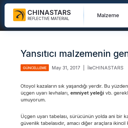
CHINASTARS
Malzeme
REFLECTIVE MATERIAL
KKD için Yansıtıcı Kumaş
Karanlık kumaşta parıltı
Can yeleği
SSS
Sertifikalar
Yansıtıcı malzemenin gen
Endüstriyel Yıkama Bandı
Gökkuşağı Yansıtıcı Kumaş
Merhaba Vis Ceketler
yeni ürünler
Katalog
FR Reflektif Bant
Yansıtıcı Baskı Kumaşı
Güvenlik Pantolonu
Video
Uluslararası standartlar
May 31, 2017
|
İleCHINASTARS
GÜNCELLEME
Isı Transferi Vinil ve Logo
Gümüş Yansıtıcı Kumaş
Güvenlik Yağmurluğu
Blog
Otoyol kazaların sık yaşandığı yerdir. Bu yüzde
Yansıtıcı Şerit
Renkli Yansıtıcı Kumaş
Güvenlik Gömlekleri ve
üçgen uyarı levhaları,
emniyet yeleği
vb. gerekl
Tişörtleri
Hızlı Linkler:
Yansıtıcı K
umuyorum.
Yansıtıcı Borular
Degrade Yansıtıcı Kumaş
Güvenlik Tulumları
Yansıtıcı İplik
Delikli Yansıtıcı Kumaş
Üçgen uyarı tabelası, sürücünün yolda ani bir k
Yansıtıcı Isı 
güvenlik tabelasıdır, amacı diğer araçlara ikinci
Prizmatik Bant