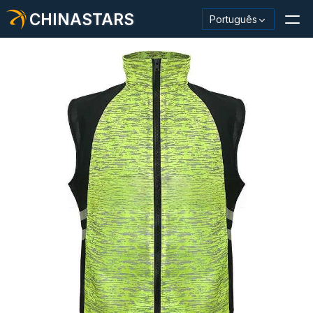
CHINASTARS
Português
Material/fita reflexiva
Tecido reflexivo da moda
Roupas de segurança
Material que brilha no escuro
Acabamento Industrial Wash
Sobre CHINASTARS
Novo produto