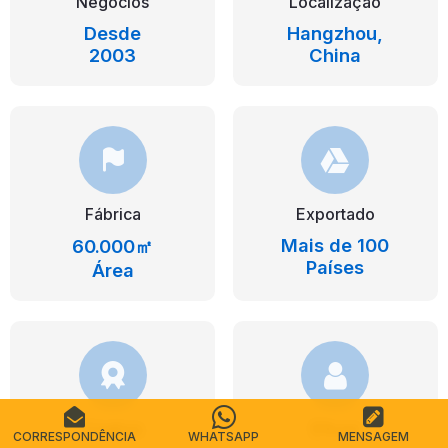
Negócios
Localização
Desde
Hangzhou,
2003
China
Fábrica
Exportado
Mais de 100
60.000㎡
Países
Área
Criativo
Eficaz
CORRESPONDÊNCIA
WHATSAPP
MENSAGEM