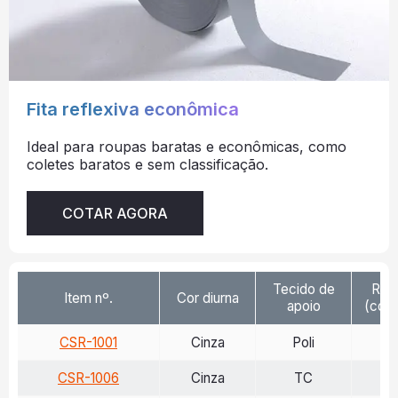
Fita reflexiva econômica
Ideal para roupas baratas e econômicas, como
coletes baratos e sem classificação.
COTAR AGORA
Tecido de
Ref
Item nº.
Cor diurna
apoio
(cd/l
CSR-1001
Cinza
Poli
>
CSR-1006
Cinza
TC
>