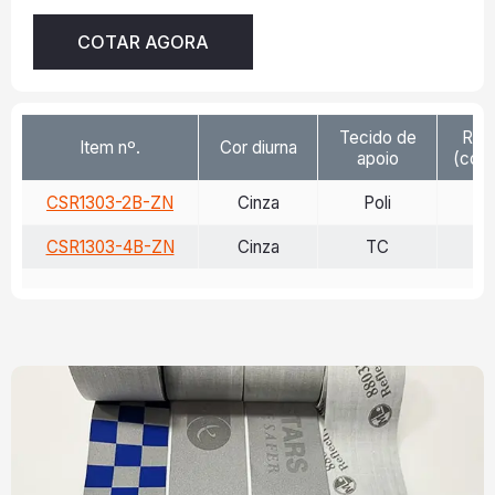
COTAR AGORA
Tecido de
Ref
Item nº.
Cor diurna
apoio
(cd/l
CSR1303-2B-ZN
Cinza
Poli
>
CSR1303-4B-ZN
Cinza
TC
>