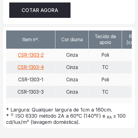
COTAR AGORA
Tecido de
Ref
Item nº.
Cor diurna
apoio
(cd/l
CSR-1303-2
Cinza
Poli
>
CSR-1303-4
Cinza
TC
>
CSR-1303-1
Cinza
Poli
>
CSR-1303-3
Cinza
TC
>
* Largura: Qualquer largura de 1cm a 160cm.
①
*
ISO 6330 método 2A a 60°C (140°F) e
≥ 100
RA
cd/lux/m² (lavagem doméstica).