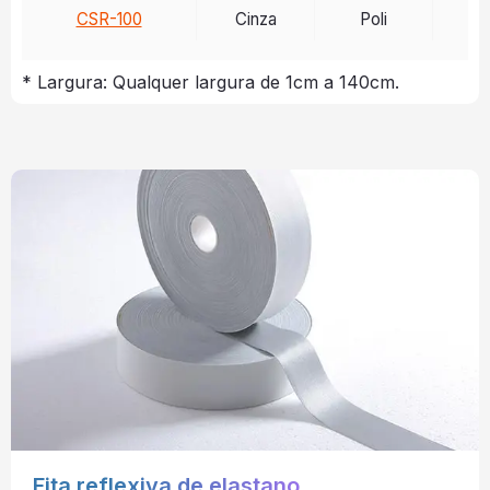
CSR-100
Cinza
Poli
>
* Largura: Qualquer largura de 1cm a 140cm.
Fita reflexiva de elastano