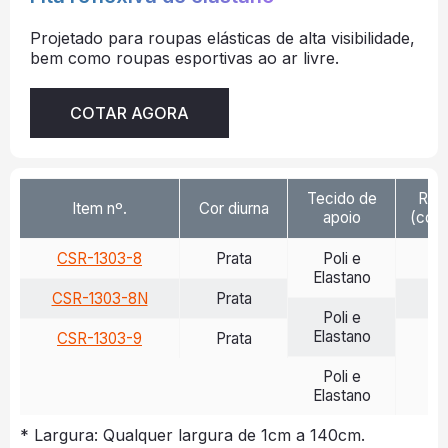
Projetado para roupas elásticas de alta visibilidade,
bem como roupas esportivas ao ar livre.
COTAR AGORA
Tecido de
Ref
Item nº.
Cor diurna
apoio
(cd/l
CSR-1303-8
Prata
Poli e
>
Elastano
CSR-1303-8N
Prata
>
Poli e
Elastano
CSR-1303-9
Prata
>
Poli e
Elastano
* Largura: Qualquer largura de 1cm a 140cm.