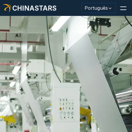
CHINASTARS
Português
Material/fita reflexiva
Tecido reflexivo da moda
Roupas de segurança
Material que brilha no escuro
Acabamento Industrial Wash
Sobre CHINASTARS
Novo produto