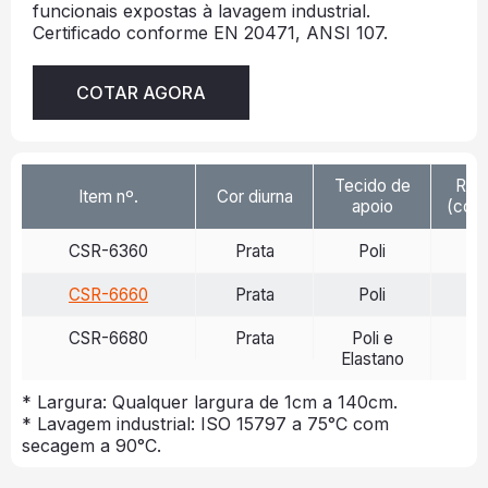
funcionais expostas à lavagem industrial.
Certificado conforme EN 20471, ANSI 107.
COTAR AGORA
Tecido de
Ref
Item nº.
Cor diurna
apoio
(cd/l
CSR-6360
Prata
Poli
>
CSR-6660
Prata
Poli
>
CSR-6680
Prata
Poli e
>
Elastano
* Largura: Qualquer largura de 1cm a 140cm.
* Lavagem industrial: ISO 15797 a 75°C com
secagem a 90°C.