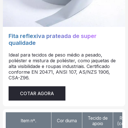
Fita reflexiva prateada de super
qualidade
Ideal para tecidos de peso médio a pesado,
poliéster e mistura de poliéster, como jaquetas de
alta visibilidade e roupas industriais. Certificado
conforme EN 20471, ANSI 107, AS/NZS 1906,
CSA-Z96.
COTAR AGORA
Tecido de
Ref
Item nº.
Cor diurna
apoio
(cd/l