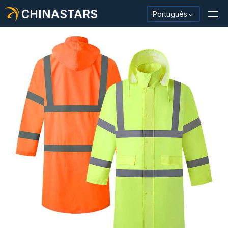
CHINASTARS
Português
Material/fita reflexiva
Tecido reflexivo da moda
Roupas de segurança
Material que brilha no escuro
Acabamento Industrial Wash
Sobre CHINASTARS
Novo produto