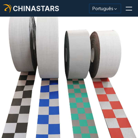
CHINASTARS
Português
Material/fita reflexiva
Tecido reflexivo da moda
Roupas de segurança
Material que brilha no escuro
Acabamento Industrial Wash
Sobre CHINASTARS
Novo produto