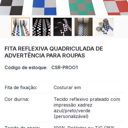
Certificado
Catálogo
Vídeo
Contato
FITA REFLEXIVA QUADRICULADA DE
ADVERTÊNCIA PARA ROUPAS
Código de estoque:
CSR-PROO1
Fita de fixação:
Costurar em
Cor diurna:
Tecido reflexivo prateado com
impressão xadrez
azul/preto/verde
(personalizável)
Tecido de apoio:
100% Poliéster ou T/C (35%