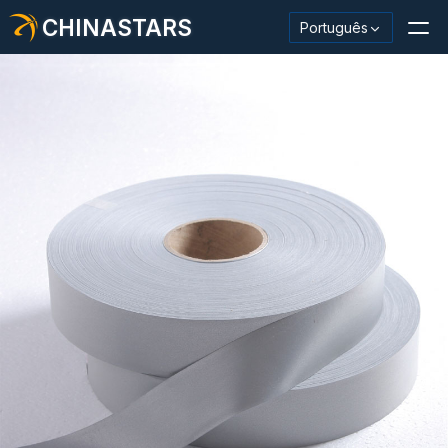
CHINASTARS
Português
Material/fita reflexiva
Tecido reflexivo da moda
Roupas de segurança
Material que brilha no escuro
Acabamento Industrial Wash
Sobre CHINASTARS
Novo produto