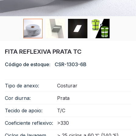
Certificado
Catálogo
Vídeo
Contato
FITA REFLEXIVA PRATA TC
Código de estoque:
CSR-1303-6B
Tipo de anexo:
Costurar
Cor diurna:
Prata
Tecido de apoio:
T/C
Coeficiente reflexivo:
>330
Ciclos de lavagem
> 25 ciclos a 60 ℃ (140 ℉)