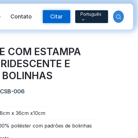
Português
e
Contato
Citar
E COM ESTAMPA
IRIDESCENTE E
 BOLINHAS
CSB-006
FR
Material reflexivo
8cm x 36cm x10cm
00% poliéster com padrões de bolinhas
o-íris