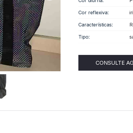
Cor diurna:
P
Cor reflexiva:
i
Características:
R
Tipo:
s
CONSULTE A