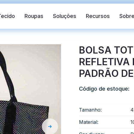
Tecido
Roupas
Soluções
Recursos
Sobr
BOLSA TOT
REFLETIVA 
PADRÃO DE
Código de estoque:
xivo
Colete salva-vidas
Fita reflexiva 
Tamanho:
4
Material:
1
ivo de transferência de calor
Tecido reflexivo arc