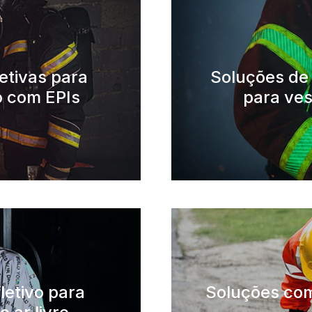
etivas para
Soluções de 
o com EPIs
para ves
letivo para
Soluções com