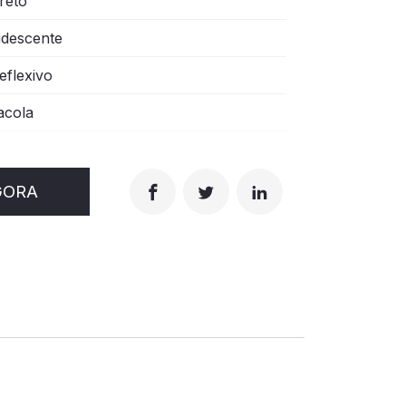
reto
ridescente
eflexivo
acola
GORA